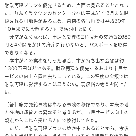
財政再建プランを優先するため、当面は見送ることとなっ
た。りんくうタウンのセンター分室は平成31年3月末に閉
鎖される可能性があるため、泉南の各市町では平成30年
10月までに設置する方向で検討中と聞く。
分室がなくなれば、申請と受理の2往復分の交通費2680
円と4時間をかけて府庁に行かないと、パスポートを取得
できなくなる。
本市がこの業務を行った場合、市が持ち出す金額は約
1300万円ほどである。財政再建を優先するあまり市民サ
ービスの向上を置き去りにしている。この程度の金額では
財政再建に影響するとは思えない。現段階の考えを聞きた
い。
【答】旅券発給事務は単なる事務の移譲であり、本来の地
方分権の趣旨とは異なると考えるが、市民サービス向上の
観点からこれを受ける方向で検討してきた。
ただ、行財政再建プランの策定中であることから、今後