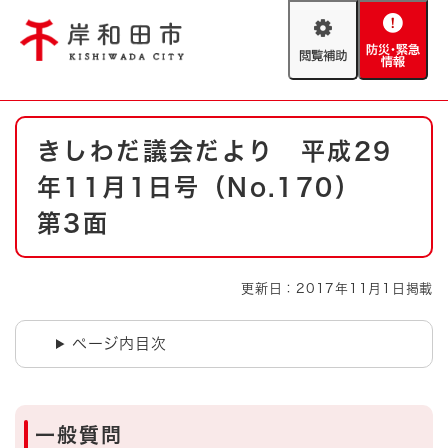
ペ
メニューを飛ばして本文へ
ー
閲
防
ジ
覧
災
の
補
・
先
助
緊
頭
Foreign language
本
急
で
防災・緊急情報
救急・消防
きしわだ議会だより 平成29
文
情
す
報
。
年11月1日号（No.170）
やさしい日本語
ハザードマップ
AED設置箇所
第3面
文字サイズ
拡大
標準
とじる
更新日：2017年11月1日掲載
背景色変更
白
黒
青
ページ内目次
とじる
一般質問