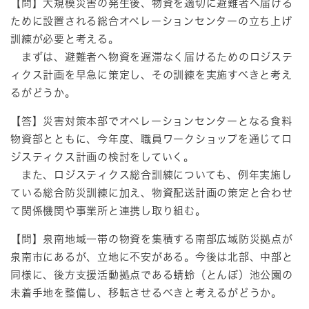
【問】大規模災害の発生後、物資を適切に避難者へ届ける
ために設置される総合オペレーションセンターの立ち上げ
訓練が必要と考える。
まずは、避難者へ物資を遅滞なく届けるためのロジステ
ィクス計画を早急に策定し、その訓練を実施すべきと考え
るがどうか。
【答】災害対策本部でオペレーションセンターとなる食料
物資部とともに、今年度、職員ワークショップを通じてロ
ジスティクス計画の検討をしていく。
また、ロジスティクス総合訓練についても、例年実施し
ている総合防災訓練に加え、物資配送計画の策定と合わせ
て関係機関や事業所と連携し取り組む。
【問】泉南地域一帯の物資を集積する南部広域防災拠点が
泉南市にあるが、立地に不安がある。今後は北部、中部と
同様に、後方支援活動拠点である蜻蛉（とんぼ）池公園の
未着手地を整備し、移転させるべきと考えるがどうか。