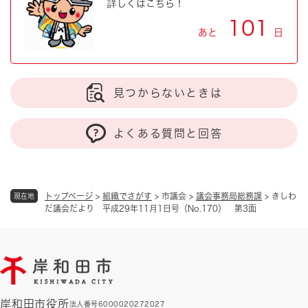
詳しくはこちら！
101
あと
日
見つからないときは
よくある質問と回答
トップページ
>
組織でさがす
>
市議会
>
議会事務局総務課
>
きしわ
現在地
だ議会だより 平成29年11月1日号（No.170） 第3面
岸和田市役所
法人番号6000020272027