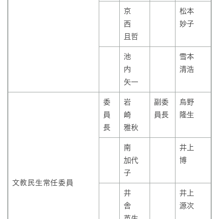
京
松本
西
妙子
且哲
池
雪本
内
清浩
矢一
委
岩
副委
烏野
員
崎
員長
隆生
長
雅秋
南
井上
加代
博
子
文教民生常任委員
井
井上
舎
源次
英生