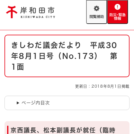
ペ
メニューを飛ばして本文へ
ー
閲
防
ジ
覧
災
の
補
・
先
助
緊
頭
Foreign language
本
急
で
防災・緊急情報
救急・消防
きしわだ議会だより 平成30
文
情
す
報
。
年8月1日号（No.173） 第
やさしい日本語
ハザードマップ
AED設置箇所
1面
文字サイズ
拡大
標準
とじる
更新日：2018年8月1日掲載
背景色変更
白
黒
青
ページ内目次
とじる
京西議長、松本副議長が就任（臨時