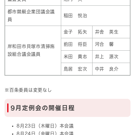
都市競艇企業団議会議
稲田 悦治
員
金子 拓矢
井舎 英生
前田 将臣
河合 馨
岸和田市貝塚市清掃施
設組合議会議員
米田 貴志
井上 源次
鳥居 宏次
中井 良介
※百条委員は変更なし
9月定例会の開催日程
8月23日（木曜日）本会議
8月24日（金曜日）本会議