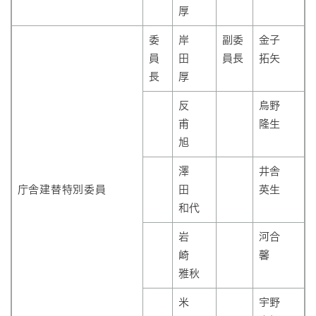
厚
委
岸
副委
金子
員
田
員長
拓矢
長
厚
反
烏野
甫
隆生
旭
澤
井舎
庁舎建替特別委員
田
英生
和代
岩
河合
崎
馨
雅秋
米
宇野