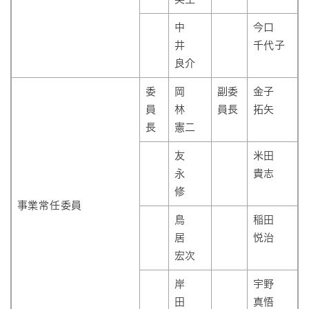
中
今口
井
千代子
良介
委
岡
副委
金子
員
林
員長
拓矢
長
憲二
友
米田
永
貴志
修
事業常任委員
鳥
稲田
居
悦治
宏次
岸
宇野
田
真悟