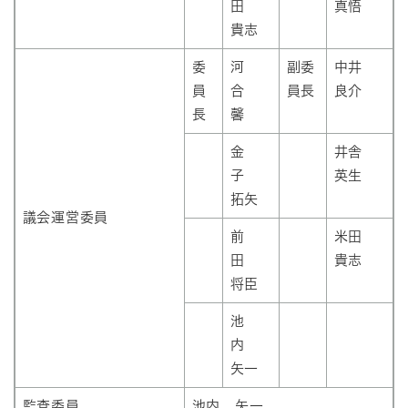
田
真悟
貴志
委
河
副委
中井
員
合
員長
良介
長
馨
金
井舎
子
英生
拓矢
議会運営委員
前
米田
田
貴志
将臣
池
内
矢一
監査委員
池内 矢一