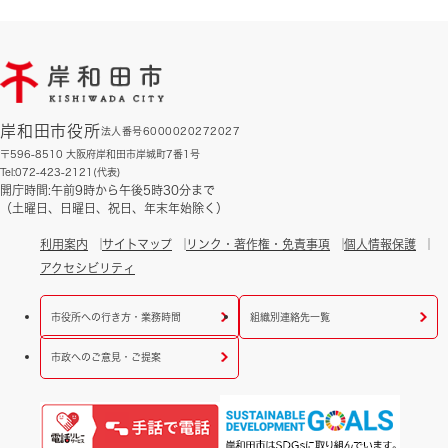
岸和田市役所
法人番号6000020272027
〒596-8510 大阪府岸和田市岸城町7番1号
Tel:072-423-2121(代表)
開庁時間:午前9時から午後5時30分まで
（土曜日、日曜日、祝日、年末年始除く）
利用案内
サイトマップ
リンク・著作権・免責事項
個人情報保護
アクセシビリティ
市役所への行き方・業務時間
組織別連絡先一覧
市政へのご意見・ご提案