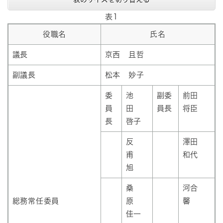
表1
役職名
氏名
議長
京西 且哲
副議長
松本 妙子
委
池
副委
前田
員
田
員長
将臣
長
啓子
反
澤田
甫
和代
旭
桑
河合
総務常任委員
原
馨
佳一