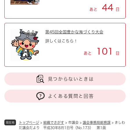
44
あと
日
第45回全国豊かな海づくり大会
詳しくはこちら！
101
あと
日
見つからないときは
よくある質問と回答
トップページ
>
組織でさがす
>
市議会
>
議会事務局総務課
>
きしわ
現在地
だ議会だより 平成30年8月1日号（No.173） 第1面