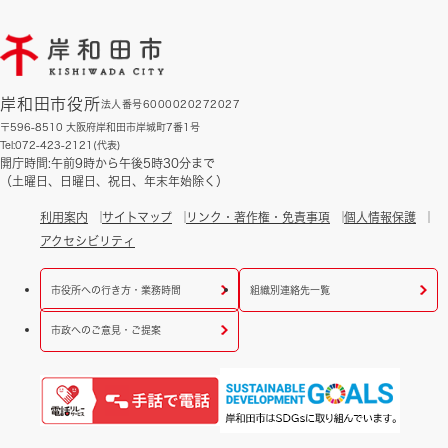
岸和田市役所
法人番号6000020272027
〒596-8510 大阪府岸和田市岸城町7番1号
Tel:072-423-2121(代表)
開庁時間:午前9時から午後5時30分まで
（土曜日、日曜日、祝日、年末年始除く）
利用案内
サイトマップ
リンク・著作権・免責事項
個人情報保護
アクセシビリティ
市役所への行き方・業務時間
組織別連絡先一覧
市政へのご意見・ご提案