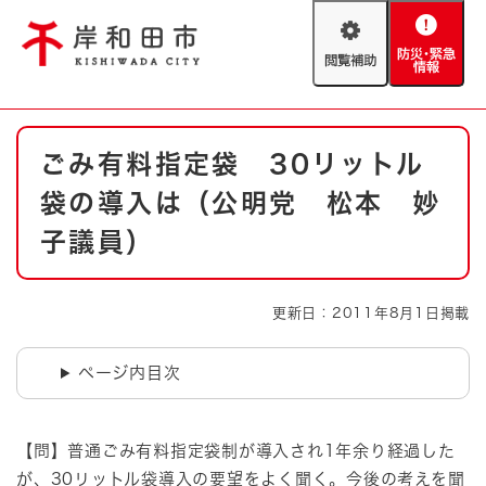
ペ
メニューを飛ばして本文へ
ー
閲
防
ジ
覧
災
の
補
・
先
助
緊
頭
Foreign language
本
急
で
防災・緊急情報
救急・消防
ごみ有料指定袋 30リットル
文
情
す
報
。
袋の導入は（公明党 松本 妙
やさしい日本語
ハザードマップ
AED設置箇所
子議員）
文字サイズ
拡大
標準
とじる
更新日：2011年8月1日掲載
背景色変更
白
黒
青
ページ内目次
とじる
【問】普通ごみ有料指定袋制が導入され1年余り経過した
が、30リットル袋導入の要望をよく聞く。今後の考えを聞