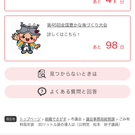
あと
日
第45回全国豊かな海づくり大会
詳しくはこちら！
98
あと
日
見つからないときは
よくある質問と回答
トップページ
>
組織でさがす
>
市議会
>
議会事務局総務課
>
ごみ有
現在地
料指定袋 30リットル袋の導入は（公明党 松本 妙子議員）