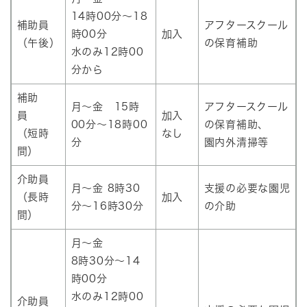
14時00分～18
補助員
アフタースクール
時00分
加入
（午後）
の保育補助
水のみ12時00
分から
補助
月～金 15時
アフタースクール
員
加入
00分～18時00
の保育補助、
（短時
なし
分
園内外清掃等
間）
介助員
月～金 8時30
支援の必要な園児
（長時
加入
分～16時30分
の介助
間）
月～金
8時30分～14
時00分
水のみ12時00
介助員