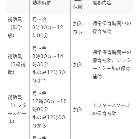
勤務時間
職務内容
保険
補助員
月～金
加入
通常保育時間中の
（単学
8時30分～12
なし
保育補助
級）
時00分
月～金
通常保育時間中の
補助員
8時30分～14
保育補助、アフタ
（3歳補
時30分
加入
ースクールの保育
助）
水のみ12時30
補助
分まで
月～金
補助員
12時30分～18
（アフタ
アフタースクール
時00分
加入
ースクー
の保育補助
水のみ12時00
ル）
分から
月～金