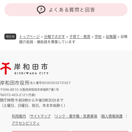
よくある質問と回答
トップページ
>
分類でさがす
>
子育て・教育
>
学校
>
幼稚園
>
幼稚
現在地
園介助員・補助員を募集しています
岸和田市役所
法人番号6000020272027
〒596-8510 大阪府岸和田市岸城町7番1号
Tel:072-423-2121(代表)
開庁時間:午前9時から午後5時30分まで
（土曜日、日曜日、祝日、年末年始除く）
利用案内
サイトマップ
リンク・著作権・免責事項
個人情報保護
アクセシビリティ