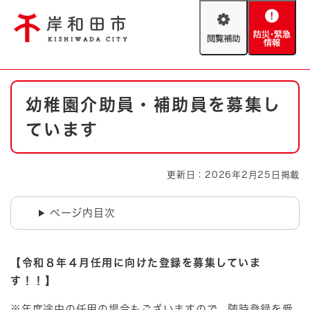
ペ
メニューを飛ばして本文へ
ー
閲
防
ジ
覧
災
の
補
・
先
助
緊
頭
Foreign language
本
急
で
防災・緊急情報
救急・消防
幼稚園介助員・補助員を募集し
文
情
す
報
。
ています
やさしい日本語
ハザードマップ
AED設置箇所
文字サイズ
拡大
標準
更新日：2026年2月25日掲載
とじる
背景色変更
白
黒
青
ページ内目次
とじる
【令和８年４月任用に向けた登録を募集していま
す！！】
※年度途中の任用の場合もございますので、随時登録を受