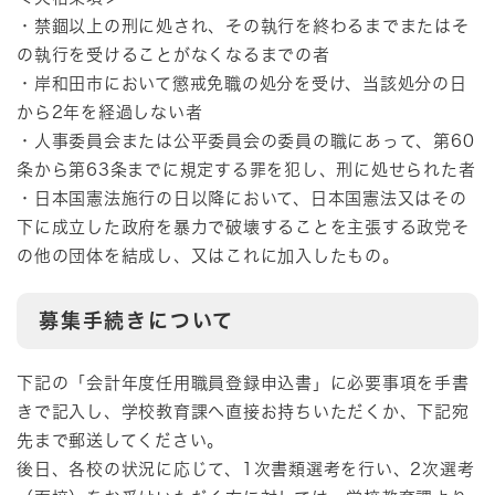
・禁錮以上の刑に処され、その執行を終わるまでまたはそ
の執行を受けることがなくなるまでの者
・岸和田市において懲戒免職の処分を受け、当該処分の日
から2年を経過しない者
・人事委員会または公平委員会の委員の職にあって、第60
条から第63条までに規定する罪を犯し、刑に処せられた者
・日本国憲法施行の日以降において、日本国憲法又はその
下に成立した政府を暴力で破壊することを主張する政党そ
の他の団体を結成し、又はこれに加入したもの。
募集手続きについて
下記の「会計年度任用職員登録申込書」に必要事項を手書
きで記入し、学校教育課へ直接お持ちいただくか、下記宛
先まで郵送してください。
後日、各校の状況に応じて、1次書類選考を行い、2次選考