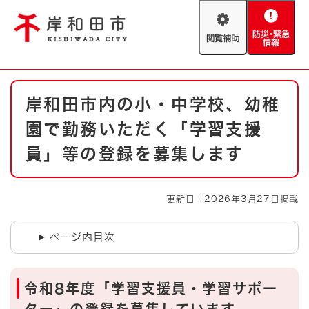
ペ
メニューを飛ばして本文へ
ー
閲
防
ジ
覧
災
の
補
・
先
助
緊
頭
Foreign language
本
急
で
防災・緊急情報
救急・消防
岸和田市内の小・中学校、幼稚
文
情
す
報
。
園で勤務いただく「学習支援
やさしい日本語
ハザードマップ
AED設置箇所
員」等の登録を募集します
文字サイズ
拡大
標準
とじる
更新日：2026年3月27日掲載
背景色変更
白
黒
青
ページ内目次
とじる
令和8年度「学習支援員・学習サポー