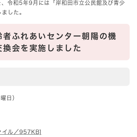
を、令和5年9月には「岸和田市立公民館及び青少
しました。
齢者ふれあいセンター朝陽の機
交換会を実施しました
土曜日）
イル／957KB]