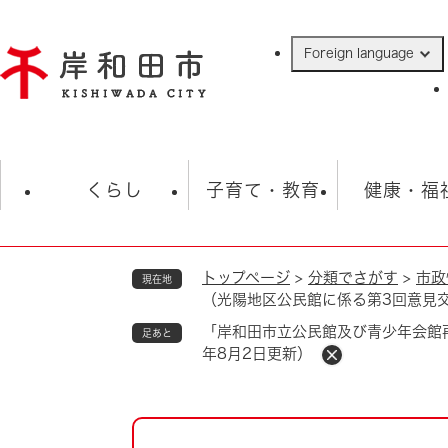
ペ
ー
Foreign language
ジ
の
先
頭
で
防災・緊急情報
救急・消防
ハ
す
くらし
子育て・教育
健康・福
。
トップページ
>
分類でさがす
>
市政
現在地
相談
学校
住民票・戸籍
観光
福祉・
（光陽地区公民館に係る第3回意見交
税金
保険・年金
歴史
「岸和田市立公民館及び青少年会館
足あと
年8月2日更新）
ごみ・衛生・動物
救急・消防
防災・防犯
上水道・下水道
本