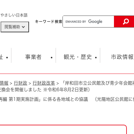
メニューを飛ばして本文へ
やさしい日本語
キーワード
検索
閲覧補助
ザードマップ
AED設置箇所
祉
事業者
観光・歴史
市政情報
情報
>
行財政
>
行財政改革
>
「岸和田市立公民館及び青少年会館
健康・生活
子育て
市の概要
入札・契約情報
観光スポット
生涯学習・スポーツ
オープンデータ
総合計画
まちづくり・協働
換会を開催しました ※令和6年8月2日更新）
行財政
産業振興
動画情報
人権・平和
税金
再編 第1期実施計画」に係る各地域との協議 （光陽地区公民館に
とじる
とじる
市政
環境
職員採用情報
福祉・介護
とじる
市役所・施設の案内