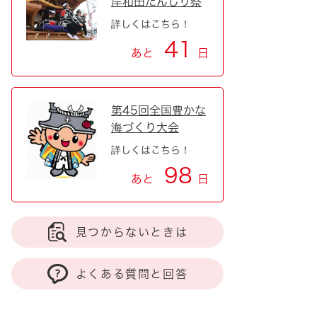
岸和田だんじり祭
詳しくはこちら！
41
あと
日
第45回全国豊かな
海づくり大会
詳しくはこちら！
98
あと
日
見つからないときは
よくある質問と回答