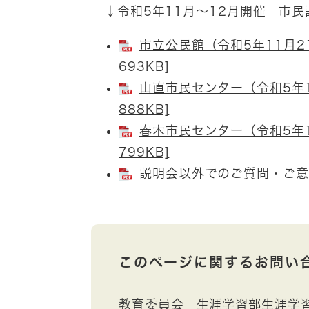
↓令和5年11月～12月開催 市
市立公民館（令和5年11月21
693KB]
山直市民センター（令和5年1
888KB]
春木市民センター（令和5年1
799KB]
説明会以外でのご質問・ご意見 
このページに関するお問い
教育委員会
生涯学習部生涯学