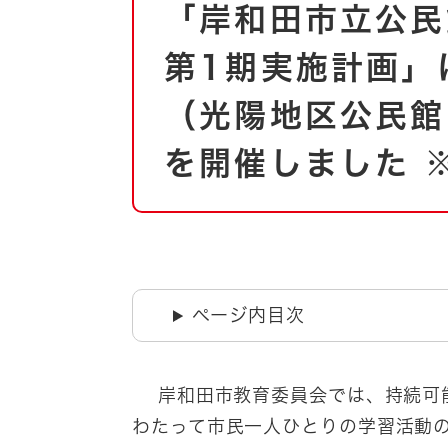
「岸和田市立公民
文
自然・環境・公園
住宅
第1期実施計画
引っ越し
おくやみ
男女共同参画
地域コミュニティ
（光陽地区公民館
ティア・協働
を開催しました 
道路・河川・交通
まちづくり
文化
国際交流
とじる
ページ内目次
​ 岸和田市教育委員会では、持続可
わたって市民一人ひとりの学習活動の