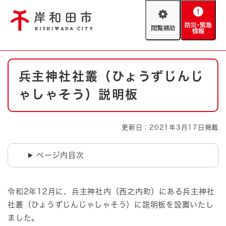
ペ
メニューを飛ばして本文へ
ー
閲
防
ジ
覧
災
の
補
・
先
助
緊
頭
Foreign language
本
急
で
防災・緊急情報
救急・消防
兵主神社社叢（ひょうずじんじ
文
情
す
報
。
ゃしゃそう）説明板
やさしい日本語
ハザードマップ
AED設置箇所
文字サイズ
拡大
標準
更新日：2021年3月17日掲載
とじる
背景色変更
白
黒
青
ページ内目次
とじる
令和2年12月に、兵主神社内（西之内町）にある兵主神社
社叢（ひょうずじんじゃしゃそう）に説明板を設置いたし
ました。