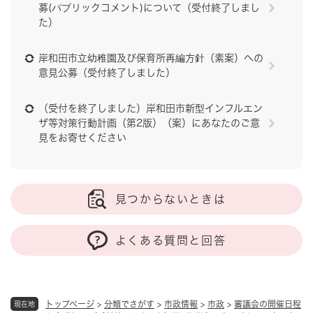
募(パブリックコメント)について（受付終了しまし
た）
岸和田市立幼稚園及び保育所再編方針（素案）への
意見公募（受付終了しました）
（受付を終了しました）岸和田市新型インフルエン
ザ等対策行動計画（第2版）（案）にあなたのご意
見をお寄せください
見つからないときは
よくある質問と回答
トップページ
>
分類でさがす
>
市政情報
>
市政
>
審議会の開催日程
現在地