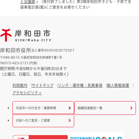
と会議録
>
（受付終了しました）第3期岸和田市子ども・子育て支
援事業計画(案)にご意見をお寄せください
岸和田市役所
法人番号6000020272027
〒596-8510 大阪府岸和田市岸城町7番1号
Tel:072-423-2121(代表)
開庁時間:午前9時から午後5時30分まで
（土曜日、日曜日、祝日、年末年始除く）
利用案内
サイトマップ
リンク・著作権・免責事項
個人情報保護
アクセシビリティ
市役所への行き方・業務時間
組織別連絡先一覧
市政へのご意見・ご提案