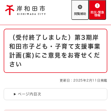
ペ
メニューを飛ばして本文へ
ー
閲
防
ジ
覧
災
の
補
・
先
助
緊
頭
Foreign language
本
急
で
防災・緊急情報
救急・消防
（受付終了しました）第3期岸
文
情
す
報
。
和田市子ども・子育て支援事業
やさしい日本語
ハザードマップ
AED設置箇所
計画(案)にご意見をお寄せくだ
文字サイズ
拡大
標準
さい
とじる
背景色変更
白
黒
青
更新日：2025年2月11日掲載
とじる
ページ内目次