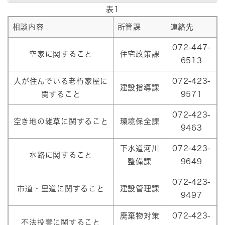
表1
相談内容
所管課
連絡先
072-447-
空家に関すること
住宅政策課
6513
人が住んでいる老朽家屋に
072-423-
建設指導課
関すること
9571
072-423-
空き地の雑草に関すること
環境保全課
9463
下水道河川
072-423-
水路に関すること
整備課
9649
072-423-
市道・里道に関すること
建設管理課
9497
廃棄物対策
072-423-
不法投棄に関すること