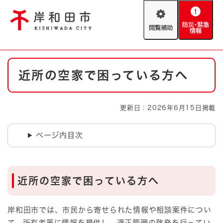
ペ
メニューを飛ばして本文へ
ー
閲
防
ジ
覧
災
の
補
・
先
助
緊
頭
Foreign language
本
急
で
防災・緊急情報
救急・消防
近所の空家で困っている方へ
文
情
す
報
。
やさしい日本語
ハザードマップ
AED設置箇所
更新日：2026年6月15日掲載
文字サイズ
拡大
標準
とじる
ページ内目次
背景色変更
白
黒
青
とじる
近所の空家で困っている方へ
岸和田市では、市民から寄せられた情報や相談案件につい
て、所有者等に情報を提供し、適正管理の啓発を行ってい