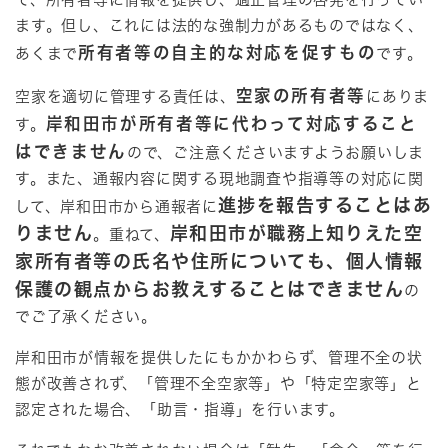
ます。但し、これには法的な強制力があるものではなく、
所有者等の自主的な対応を促すもの
あくまで
です。
空家の所有者等
空家を適切に管理する責任は、
にありま
岸和田市が所有者等に代わって対応すること
す。
はできません
ので、ご注意くださいますようお願いしま
す。また、通報内容に関する現地調査や指導等の対応に関
進捗を報告することはあ
して、岸和田市から通報者に
りません
岸和田市が職務上知りえた空
。
重ねて、
家所有者等の氏名や住所についても、個人情報
保護の観点からお教えすることはできません
の
でご了承ください。
岸和田市が情報を提供したにもかかわらず、管理不全の状
態が改善されず、「管理不全空家等」や「特定空家等」と
認定された場合、「助言・指導」を行います。