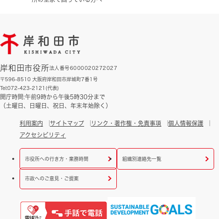
岸和田市役所
法人番号6000020272027
〒596-8510 大阪府岸和田市岸城町7番1号
Tel:072-423-2121(代表)
開庁時間:午前9時から午後5時30分まで
（土曜日、日曜日、祝日、年末年始除く）
利用案内
サイトマップ
リンク・著作権・免責事項
個人情報保護
アクセシビリティ
市役所への行き方・業務時間
組織別連絡先一覧
市政へのご意見・ご提案