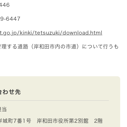
446
6447
t.go.jp/kinki/tetsuzuki/download.html
管理する道路（岸和田市内の市道）について行うも
合わせ先
担当
岸城町7番1号 岸和田市役所第2別館 2階