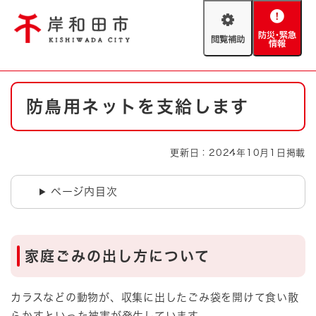
ペ
メニューを飛ばして本文へ
ー
閲
防
ジ
覧
災
の
補
・
先
助
緊
頭
Foreign language
本
急
で
防災・緊急情報
救急・消防
防鳥用ネットを支給します
文
情
す
報
。
やさしい日本語
ハザードマップ
AED設置箇所
更新日：2024年10月1日掲載
文字サイズ
拡大
標準
とじる
ページ内目次
背景色変更
白
黒
青
とじる
家庭ごみの出し方について
カラスなどの動物が、収集に出したごみ袋を開けて食い散
らかすといった被害が発生しています。