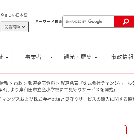
メニューを飛ばして本文へ
やさしい日本語
キーワード
検索
閲覧補助
ザードマップ
AED設置箇所
祉
事業者
観光・歴史
市政情報
情報
>
市政
>
報道発表資料
>
報道発表『株式会社チェンジホールデ
健康・生活
子育て
市の概要
入札・契約情報
観光スポット
生涯学習・スポーツ
オープンデータ
総合計画
まちづくり・協働
6年4月より岸和田市立全小学校にて見守りサービスを開始』
行財政
産業振興
動画情報
人権・平和
税金
ィングスおよび株式会社ottaと見守りサービスの導入に関する協定
とじる
とじる
市政
環境
職員採用情報
福祉・介護
とじる
市役所・施設の案内