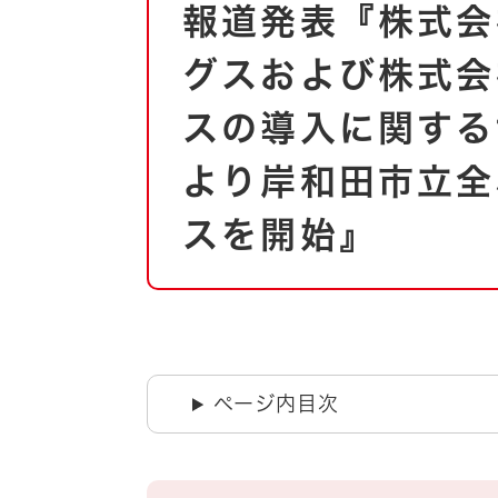
報道発表『株式会
文
自然・環境・公園
住宅
グスおよび株式会
引っ越し
おくやみ
男女共同参画
地域コミュニティ
スの導入に関する
ティア・協働
より岸和田市立全
道路・河川・交通
まちづくり
スを開始』
文化
国際交流
とじる
ページ内目次