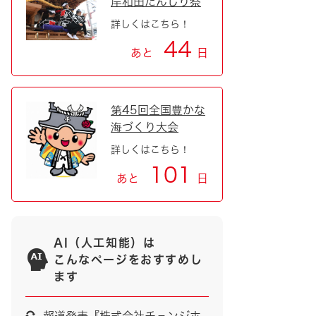
岸和田だんじり祭
詳しくはこちら！
44
あと
日
第45回全国豊かな
海づくり大会
詳しくはこちら！
101
あと
日
AI（人工知能）は
こんなページをおすすめし
ます