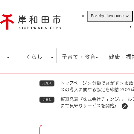
ペ
ー
Foreign language
ジ
の
先
頭
で
防災・緊急情報
救急・消防
ハ
す
くらし
子育て・教育
健康・福
。
トップページ
>
分類でさがす
>
市政
現在地
相談
学校
住民票・戸籍
観光
福祉・
スの導入に関する協定を締結 202
税金
保険・年金
歴史
報道発表『株式会社チェンジホールデ
足あと
にて見守りサービスを開始』
ごみ・衛生・動物
救急・消防
防災・防犯
上水道・下水道
本