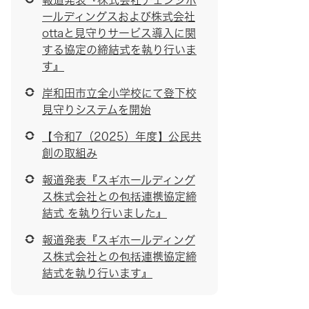
報道発表『株式会社チェンジホ
ールディングスおよび株式会社
ottaと見守りサービス導入に関
する協定の締結式を執り行いま
す』
岸和田市立全小学校にて登下校
見守りシステムを開始
【令和7（2025）年度】公民共
創の取組み
報道発表『スギホールディング
ス株式会社との包括連携協定締
結式 を執り行いました』
報道発表『スギホールディング
ス株式会社との包括連携協定締
結式を執り行います』