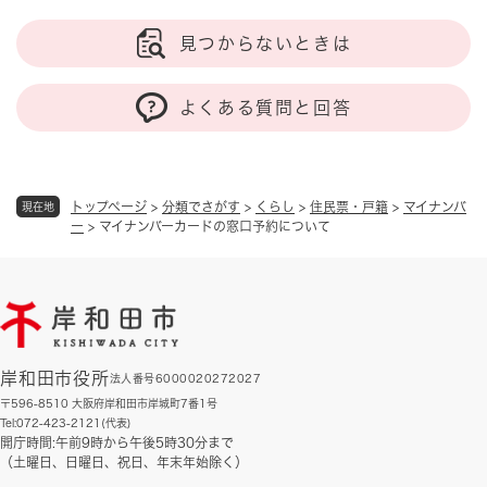
見つからないときは
よくある質問と回答
トップページ
>
分類でさがす
>
くらし
>
住民票・戸籍
>
マイナンバ
現在地
ー
>
マイナンバーカードの窓口予約について
岸和田市役所
法人番号6000020272027
〒596-8510 大阪府岸和田市岸城町7番1号
Tel:072-423-2121(代表)
開庁時間:午前9時から午後5時30分まで
（土曜日、日曜日、祝日、年末年始除く）