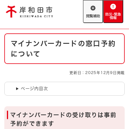
ペ
メニューを飛ばして本文へ
ー
閲
防
ジ
覧
災
の
補
・
先
助
緊
頭
Foreign language
本
急
で
防災・緊急情報
救急・消防
マイナンバーカードの窓口予約
文
情
す
報
。
について
やさしい日本語
ハザードマップ
AED設置箇所
文字サイズ
拡大
標準
更新日：2025年12月9日掲載
とじる
背景色変更
白
黒
青
ページ内目次
とじる
マイナンバーカードの受け取りは事前
予約ができます