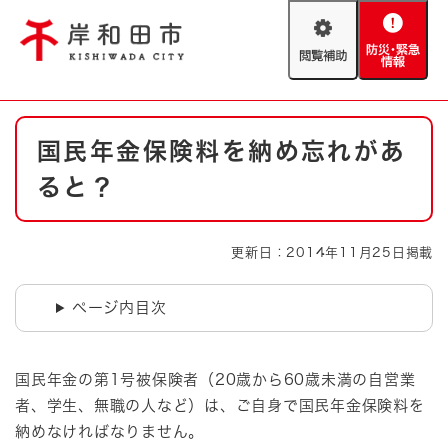
ペ
メニューを飛ばして本文へ
ー
閲
防
ジ
覧
災
の
補
・
先
助
緊
頭
Foreign language
本
急
で
防災・緊急情報
救急・消防
国民年金保険料を納め忘れがあ
文
情
す
報
。
ると？
やさしい日本語
ハザードマップ
AED設置箇所
文字サイズ
拡大
標準
更新日：2014年11月25日掲載
とじる
背景色変更
白
黒
青
ページ内目次
とじる
国民年金の第1号被保険者（20歳から60歳未満の自営業
者、学生、無職の人など）は、ご自身で国民年金保険料を
納めなければなりません。