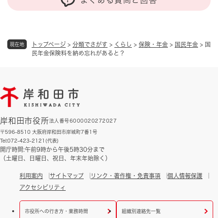
トップページ
>
分類でさがす
>
くらし
>
保険・年金
>
国民年金
>
国
現在地
民年金保険料を納め忘れがあると？
岸和田市役所
法人番号6000020272027
〒596-8510 大阪府岸和田市岸城町7番1号
Tel:072-423-2121(代表)
開庁時間:午前9時から午後5時30分まで
（土曜日、日曜日、祝日、年末年始除く）
利用案内
サイトマップ
リンク・著作権・免責事項
個人情報保護
アクセシビリティ
市役所への行き方・業務時間
組織別連絡先一覧