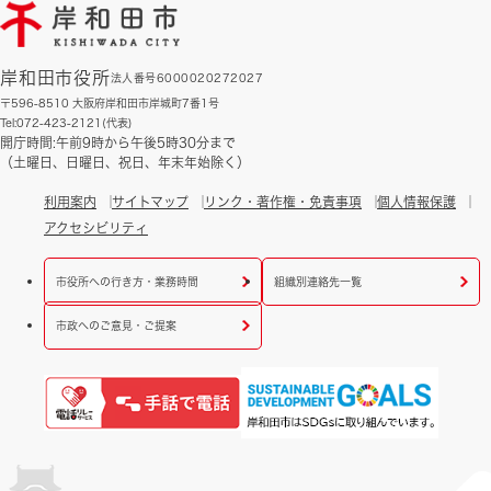
岸和田市役所
法人番号6000020272027
〒596-8510 大阪府岸和田市岸城町7番1号
Tel:072-423-2121(代表)
開庁時間:午前9時から午後5時30分まで
（土曜日、日曜日、祝日、年末年始除く）
利用案内
サイトマップ
リンク・著作権・免責事項
個人情報保護
アクセシビリティ
市役所への行き方・業務時間
組織別連絡先一覧
市政へのご意見・ご提案