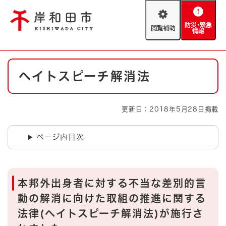
ペ
メニューを飛ばして本文へ
ー
閲
防
ジ
覧
災
の
補
・
先
助
緊
頭
Foreign language
本
急
で
防災・緊急情報
救急・消防
ヘイトスピーチ解消法
文
情
す
報
。
やさしい日本語
ハザードマップ
AED設置箇所
更新日：2018年5月28日掲載
文字サイズ
拡大
標準
とじる
ページ内目次
背景色変更
白
黒
青
とじる
本邦外出身者に対する不当な差別的言
動の解消に向けた取組の推進に関する
法律(ヘイトスピーチ解消法)が施行さ