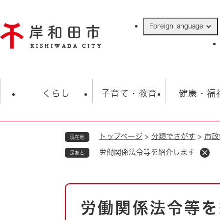
ペ
ー
Foreign language
ジ
の
先
頭
で
防災・緊急情報
救急・消防
ハ
す
くらし
子育て・教育
健康・福
。
トップページ
>
分類でさがす
>
市政
現在地
相談
学校
住民票・戸籍
観光
福祉・
労働関係法令等を紹介します
足あと
税金
保険・年金
歴史
ごみ・衛生・動物
救急・消防
本
労働関係法令等を
防災・防犯
文
上水道・下水道