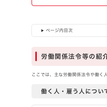
自然・環境・公園
住宅
引っ越し
おくやみ
男女共同参画
地域コミュニティ
ページ内目次
ティア・協働
道路・河川・交通
まちづくり
文化
国際交流
労働関係法令等の紹
とじる
ここでは、主な労働関係法令や働く
働く人・雇う人につい