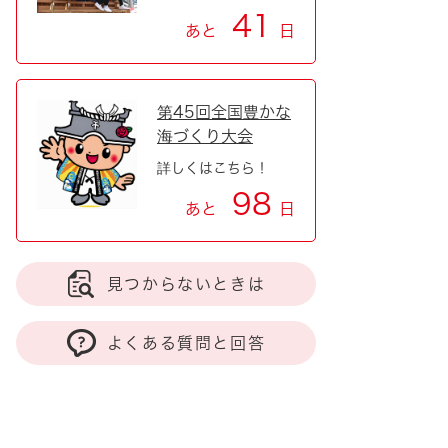
41
あと
日
第45回全国豊かな
海づくり大会
詳しくはこちら！
98
あと
日
見つからないときは
よくある質問と回答