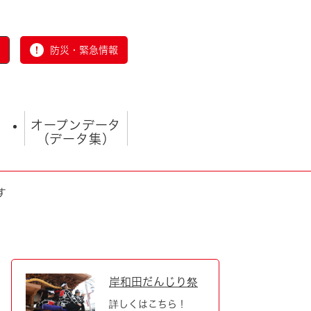
防災・緊急情報
オープンデータ
（データ集）
す
とじる
岸和田だんじり祭
詳しくはこちら！