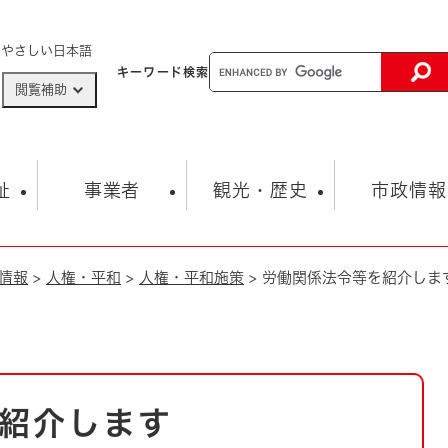
メニューを飛ばして本文へ
やさしい日本語
キーワード
検索
閲覧補助
ザードマップ
AED設置箇所
祉
事業者
観光・歴史
市政情報
情報
>
人権・平和
>
人権・平和施策
>
労働関係法令等を紹介しま
健康・生活
子育て
市の概要
入札・契約情報
観光スポット
生涯学習・スポーツ
オープンデータ
総合計画
まちづくり・協働
行財政
産業振興
動画情報
人権・平和
税金
とじる
とじる
市政
環境
職員採用情報
福祉・介護
とじる
紹介します
市役所・施設の案内