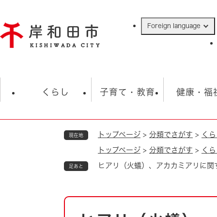
ペ
ー
Foreign language
ジ
の
先
頭
で
防災・緊急情報
救急・消防
ハ
す
くらし
子育て・教育
健康・福
。
トップページ
>
分類でさがす
>
くら
現在地
相談
学校
住民票・戸籍
観光
福祉・
トップページ
>
分類でさがす
>
くら
税金
保険・年金
歴史
ヒアリ（火蟻）、アカカミアリに関
足あと
ごみ・衛生・動物
救急・消防
防災・防犯
上水道・下水道
本