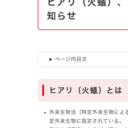
ヒアリ（火蟻）、
文
自然・環境・公園
住宅
知らせ
引っ越し
おくやみ
男女共同参画
地域コミュニティ
ティア・協働
道路・河川・交通
まちづくり
ページ内目次
文化
国際交流
とじる
ヒアリ（火蟻）とは
外来生物法（特定外来生物によ
定外来生物に指定されている。