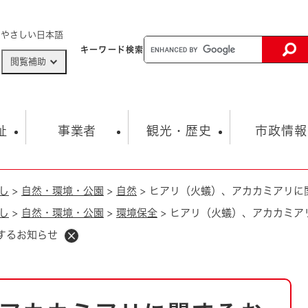
メニューを飛ばして本文へ
やさしい日本語
キーワード
検索
閲覧補助
ザードマップ
AED設置箇所
祉
事業者
観光・歴史
市政情報
し
>
自然・環境・公園
>
自然
>
ヒアリ（火蟻）、アカカミアリに
健康・生活
子育て
市の概要
入札・契約情報
観光スポット
生涯学習・スポーツ
オープンデータ
総合計画
まちづくり・協働
し
>
自然・環境・公園
>
環境保全
>
ヒアリ（火蟻）、アカカミア
行財政
産業振興
動画情報
人権・平和
税金
するお知らせ
とじる
とじる
市政
環境
職員採用情報
福祉・介護
とじる
市役所・施設の案内