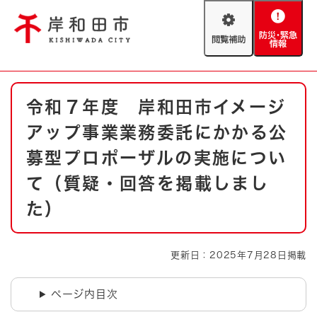
ペ
メニューを飛ばして本文へ
ー
閲
防
ジ
覧
災
の
補
・
先
助
緊
頭
Foreign language
本
急
で
防災・緊急情報
救急・消防
令和７年度 岸和田市イメージ
文
情
す
報
。
アップ事業業務委託にかかる公
やさしい日本語
ハザードマップ
AED設置箇所
募型プロポーザルの実施につい
文字サイズ
拡大
標準
て（質疑・回答を掲載しまし
とじる
た）
背景色変更
白
黒
青
とじる
更新日：2025年7月28日掲載
ページ内目次