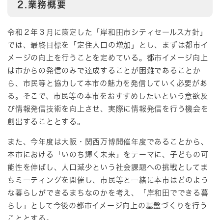
2.業務概要
令和２年３月に策定した「岸和田市シティセールス方針」
では、最終目標を「定住人口の増加」とし、まずは都市イ
メージの向上を行うことを定めている。都市イメージ向上
は市からの発信のみで達成することが困難であることか
ら、市民等と協力して本市の魅力を発信していく必要があ
る。そこで、市民等の本市をおすすめしたいという意欲及
び情報発信技術を向上させ、実際に情報発信を行う機会を
創出することとする。
また、今年度は大阪・関西万博開催年度であることから、
本市における「いのち輝く未来」をテーマに、子どもの可
能性を伸ばし、人口減少という社会課題への挑戦としてま
ちミーティングを開催し、市民等と一緒に本市はどのよう
な暮らしができるまちなのかを考え、「岸和田でできる暮
らし」として今後の都市イメージ向上の基盤づくりを行う
こととする。