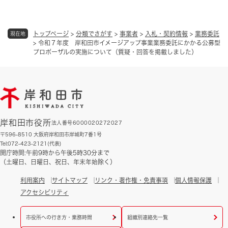
トップページ
>
分類でさがす
>
事業者
>
入札・契約情報
>
業務委託
現在地
>
令和７年度 岸和田市イメージアップ事業業務委託にかかる公募型
プロポーザルの実施について（質疑・回答を掲載しました）
岸和田市役所
法人番号6000020272027
〒596-8510 大阪府岸和田市岸城町7番1号
Tel:072-423-2121(代表)
開庁時間:午前9時から午後5時30分まで
（土曜日、日曜日、祝日、年末年始除く）
利用案内
サイトマップ
リンク・著作権・免責事項
個人情報保護
アクセシビリティ
市役所への行き方・業務時間
組織別連絡先一覧