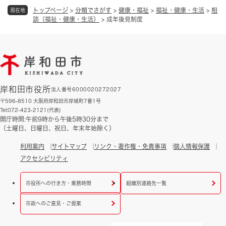
トップページ
>
分類でさがす
>
健康・福祉
>
福祉・健康・生活
>
相
現在地
談（福祉・健康・生活）
>
成年後見制度
岸和田市役所
法人番号6000020272027
〒596-8510 大阪府岸和田市岸城町7番1号
Tel:072-423-2121(代表)
開庁時間:午前9時から午後5時30分まで
（土曜日、日曜日、祝日、年末年始除く）
利用案内
サイトマップ
リンク・著作権・免責事項
個人情報保護
アクセシビリティ
市役所への行き方・業務時間
組織別連絡先一覧
市政へのご意見・ご提案