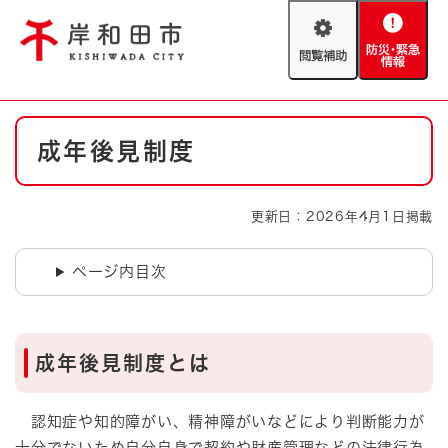
ペ
メニューを飛ばして本文へ
ー
閲
防
ジ
覧
災
の
補
・
先
助
緊
頭
Foreign language
本
急
で
防災・緊急情報
救急・消防
成年後見制度
文
情
す
報
。
やさしい日本語
ハザードマップ
AED設置箇所
更新日：2026年4月1日掲載
文字サイズ
拡大
標準
とじる
ページ内目次
背景色変更
白
黒
青
とじる
成年後見制度とは
認知症や知的障がい、精神障がいなどにより判断能力が
十分でないため自分自身で契約や財産管理などの法律行為