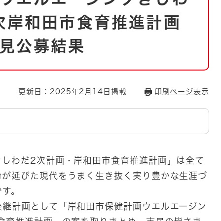
とじる
次岸和田市食育推進計画
とじる
見公募結果
・ボラン
更新日：2025年2月14日掲載
印刷ページ表示
きしわだ2次計画・岸和田市食育推進計画」は全て
命が延びた現代をうまく生き抜く実り豊かな生涯づ
画です。
継計画として「岸和田市保健計画ウエルエージン