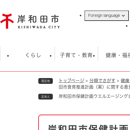
ペ
ー
Foreign language
ジ
の
先
頭
で
防災・緊急情報
救急・消防
ハ
す
くらし
子育て・教育
健康・福
。
トップページ
>
分類でさがす
>
健康
現在地
相談
学校
住民票・戸籍
観光
福祉・
田市食育推進計画（案）に関する意
税金
保険・年金
歴史
岸和田市保健計画ウエルエージング
足あと
ごみ・衛生・動物
救急・消防
本
防災・防犯
上水道・下水道
岸和田市保健計画
文