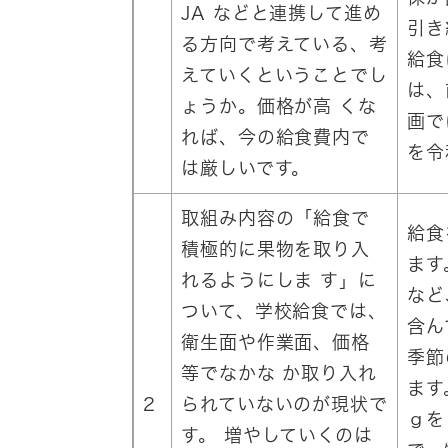
JA などと連携して進め
引き
る方向で考えている、考
給食
えていくということでし
は、
ょうか。価格が高 くな
画で
れば、今の給食費内で
を令
は厳しいです。
取組み内容の「給食で
給食
積極的に果物を取り入
ます
れるようにしま す」に
など
ついて、学校給食では、
含ん
衛生面や作業面、価格
季節
等でなかな か取り入れ
ます
2
られていないのが現状で
ｇを
す。 増やしていくのは