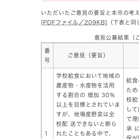
いただいたご意見の要旨と本市の考
[PDFファイル／209KB]
（下表と同
意見公募結果（
番
ご意見（要旨）
号
学校給食において地域の
給食
農産物・水産物を活用
ため
する割合の 増加 30％
校給
以上を目標とされていま
して
すが、地場産野菜は全
て理
校配 送できないと断ら
承 
1
れたこともある中で、
保が