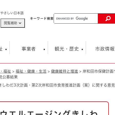
メニューを飛ばして本文へ
やさしい日本語
キーワード
検索
閲覧補助
ザードマップ
AED設置箇所
祉
事業者
観光・歴史
市政情報
・福祉
>
福祉・健康・生活
>
健康維持と増進
>
岸和田市保健計画
健康・生活
子育て
市の概要
入札・契約情報
観光スポット
生涯学習・スポーツ
オープンデータ
総合計画
まちづくり・協働
見公募結果
行財政
産業振興
動画情報
人権・平和
税金
きしわだ3次計画・第2次岸和田市食育推進計画（案）に関する意
とじる
とじる
市政
環境
職員採用情報
福祉・介護
とじる
市役所・施設の案内
ウエルエージングきしわ