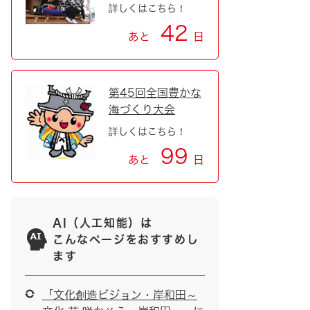
詳しくはこちら！
42
あと
日
第45回全国豊かな
海づくり大会
詳しくはこちら！
99
あと
日
AI（人工知能）は
こんなページをおすすめし
ます
「文化創造ビジョン・岸和田～