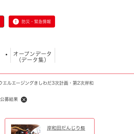
防災・緊急情報
オープンデータ
（データ集）
ウエルエージングきしわだ3次計画・第2次岸和
見公募結果
とじる
岸和田だんじり祭