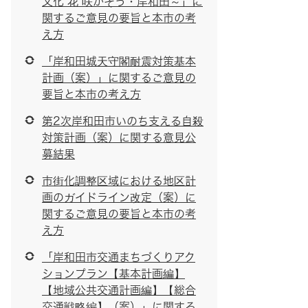
文化 花 咲かそう・岸和田～」に
関するご意見の要旨と本市の考
え方
「岸和田城天守閣耐震対策基本
計画（案）」に関するご意見の
要旨と本市の考え方
第2次岸和田市いのち支える自殺
対策計画（案）に関する意見公
募結果
市街化調整区域における地区計
画のガイドライン改定（案）に
関するご意見の要旨と本市の考
え方
「岸和田市交通まちづくりアク
ションプラン【基本計画編】
【地域公共交通計画編】【総合
交通戦略編】（案）」に関する