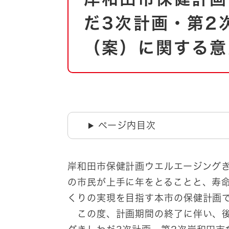
自然・環境・公園
住宅
だ3次計画・第2
引っ越し
おくやみ
（案）に関する意
男女共同参画
地域コミュニティ
ティア・協働
道路・河川・交通
まちづくり
文化
国際交流
ページ内目次
とじる
岸和田市保健計画ウエルエージング
の市民が上手に年をとることと、寿
くりの実現を目指す本市の保健計
この度、計画期間の終了に伴い、後