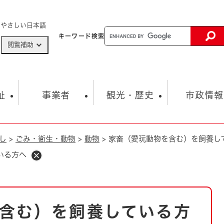
メニューを飛ばして本文へ
やさしい日本語
キーワード
検索
閲覧補助
ザードマップ
AED設置箇所
祉
事業者
観光・歴史
市政情報
し
>
ごみ・衛生・動物
>
動物
>
家畜（愛玩動物を含む）を飼養し
健康・生活
子育て
市の概要
入札・契約情報
観光スポット
生涯学習・スポーツ
オープンデータ
総合計画
まちづくり・協働
いる方へ
行財政
産業振興
動画情報
人権・平和
税金
とじる
とじる
市政
環境
職員採用情報
福祉・介護
とじる
含む）を飼養している方
市役所・施設の案内