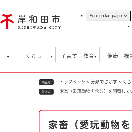
ペ
ー
Foreign language
ジ
の
先
頭
で
防災・緊急情報
救急・消防
ハ
す
くらし
子育て・教育
健康・福
。
トップページ
>
分類でさがす
>
くら
現在地
相談
学校
住民票・戸籍
観光
福祉・
家畜（愛玩動物を含む）を飼養して
足あと
税金
保険・年金
歴史
ごみ・衛生・動物
救急・消防
本
家畜（愛玩動物を
防災・防犯
文
上水道・下水道