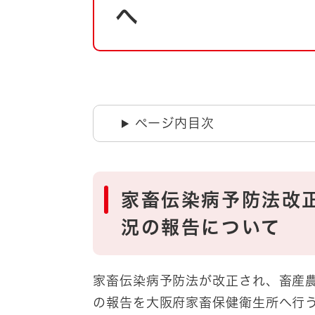
自然・環境・公園
へ
住宅
引っ越し
おくやみ
男女共同参画
地域コミュニティ
ティア・協働
道路・河川・交通
ページ内目次
まちづくり
文化
国際交流
家畜伝染病予防法改
とじる
況の報告について
家畜伝染病予防法が改正され、畜産
の報告を大阪府家畜保健衛生所へ行