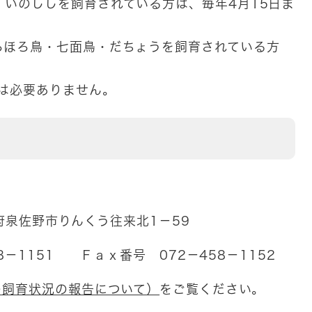
・いのししを飼育されている方は、毎年4月15日ま
ろほろ鳥・七面鳥・だちょうを飼育されている方
は必要ありません。
野市りんくう往来北1－59
51 Ｆａｘ番号 072－458－1152
の飼育状況の報告について）
をご覧ください。