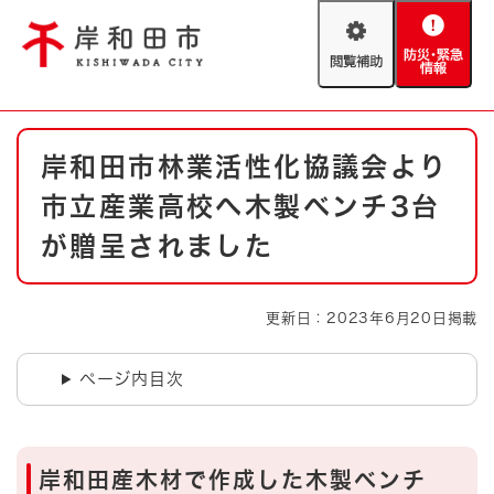
ペ
メニューを飛ばして本文へ
ー
閲
防
ジ
覧
災
の
補
・
先
助
緊
頭
Foreign language
本
急
で
防災・緊急情報
救急・消防
岸和田市林業活性化協議会より
文
情
す
報
。
市立産業高校へ木製ベンチ3台
やさしい日本語
ハザードマップ
AED設置箇所
が贈呈されました
文字サイズ
拡大
標準
とじる
更新日：2023年6月20日掲載
背景色変更
白
黒
青
ページ内目次
とじる
岸和田産木材で作成した木製ベンチ