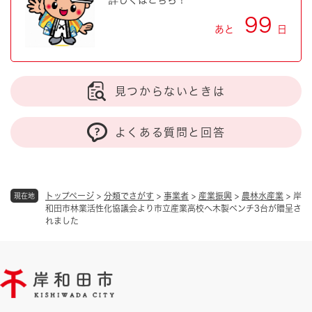
詳しくはこちら！
99
あと
日
見つからないときは
よくある質問と回答
トップページ
>
分類でさがす
>
事業者
>
産業振興
>
農林水産業
>
岸
現在地
和田市林業活性化協議会より市立産業高校へ木製ベンチ3台が贈呈さ
れました