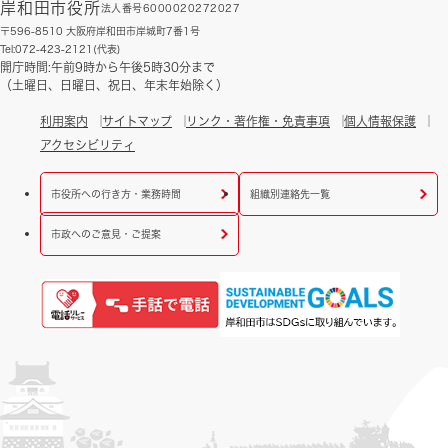
岸和田市役所
法人番号6000020272027
〒596-8510 大阪府岸和田市岸城町7番1号
Tel:072-423-2121(代表)
開庁時間:午前9時から午後5時30分まで
（土曜日、日曜日、祝日、年末年始除く）
利用案内
サイトマップ
リンク・著作権・免責事項
個人情報保護
アクセシビリティ
市役所への行き方・業務時間
組織別連絡先一覧
市政へのご意見・ご提案