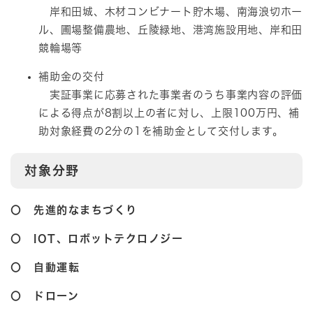
岸和田城、木材コンビナート貯木場、南海浪切ホー
ル、圃場整備農地、丘陵緑地、港湾施設用地、岸和田
競輪場等
補助金の交付
実証事業に応募された事業者のうち事業内容の評価
による得点が8割以上の者に対し、上限100万円、補
助対象経費の2分の1を補助金として交付します。
対象分野
〇 先進的なまちづくり
〇 IOT、ロボットテクロノジー
〇 自動運転
〇 ドローン