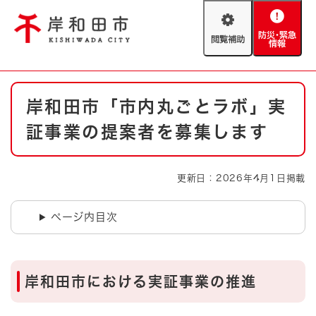
ペ
メニューを飛ばして本文へ
ー
閲
防
ジ
覧
災
の
補
・
先
助
緊
頭
Foreign language
本
急
で
防災・緊急情報
救急・消防
岸和田市「市内丸ごとラボ」実
文
情
す
報
。
証事業の提案者を募集します
やさしい日本語
ハザードマップ
AED設置箇所
文字サイズ
拡大
標準
更新日：2026年4月1日掲載
とじる
背景色変更
白
黒
青
ページ内目次
とじる
岸和田市における実証事業の推進