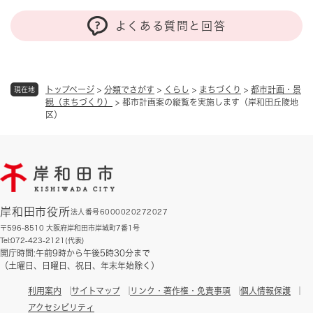
よくある質問と回答
トップページ
>
分類でさがす
>
くらし
>
まちづくり
>
都市計画・景
現在地
観（まちづくり）
>
都市計画案の縦覧を実施します（岸和田丘陵地
区）
岸和田市役所
法人番号6000020272027
〒596-8510 大阪府岸和田市岸城町7番1号
Tel:072-423-2121(代表)
開庁時間:午前9時から午後5時30分まで
（土曜日、日曜日、祝日、年末年始除く）
利用案内
サイトマップ
リンク・著作権・免責事項
個人情報保護
アクセシビリティ