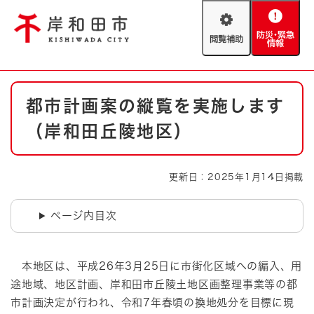
ペ
メニューを飛ばして本文へ
ー
閲
防
ジ
覧
災
の
補
・
先
助
緊
頭
Foreign language
本
急
で
防災・緊急情報
救急・消防
都市計画案の縦覧を実施します
文
情
す
報
。
（岸和田丘陵地区）
やさしい日本語
ハザードマップ
AED設置箇所
文字サイズ
拡大
標準
更新日：2025年1月14日掲載
とじる
背景色変更
白
黒
青
ページ内目次
とじる
本地区は、平成26年3月25日に市街化区域への編入、用
途地域、地区計画、岸和田市丘陵土地区画整理事業等の都
市計画決定が行われ、令和7年春頃の換地処分を目標に現