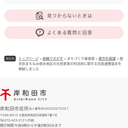
見つからないときは
よくある質問と回答
トップページ
>
組織でさがす
>
まちづくり推進部
>
都市計画課
>
歴
現在地
史的まちなみ保全地区の古民家等の利活用に関する包括連携協定を
締結しました
岸和田市役所
法人番号6000020272027
〒596-8510 大阪府岸和田市岸城町7番1号
Tel:072-423-2121(代表)
開庁時間:午前9時から午後5時30分まで