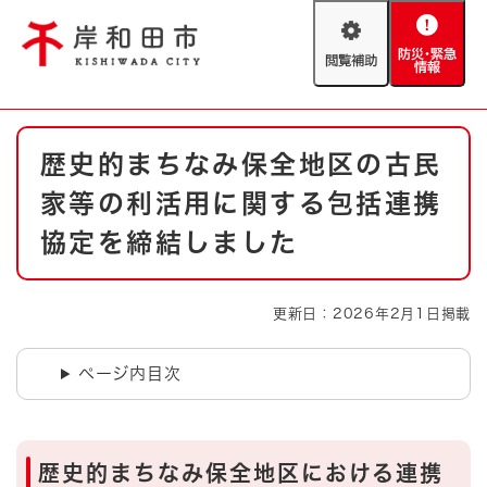
ペ
メニューを飛ばして本文へ
ー
閲
防
ジ
覧
災
の
補
・
先
助
緊
頭
Foreign language
本
急
で
防災・緊急情報
救急・消防
歴史的まちなみ保全地区の古民
文
情
す
報
。
家等の利活用に関する包括連携
やさしい日本語
ハザードマップ
AED設置箇所
協定を締結しました
文字サイズ
拡大
標準
とじる
更新日：2026年2月1日掲載
背景色変更
白
黒
青
ページ内目次
とじる
歴史的まちなみ保全地区における連携