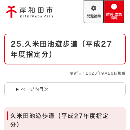
ペ
メニューを飛ばして本文へ
ー
閲
防
ジ
覧
災
の
補
・
先
助
緊
頭
Foreign language
本
急
で
防災・緊急情報
救急・消防
25.久米田池遊歩道（平成27
文
情
す
報
。
年度指定分）
やさしい日本語
ハザードマップ
AED設置箇所
文字サイズ
拡大
標準
更新日：2023年9月28日掲載
とじる
背景色変更
白
黒
青
ページ内目次
とじる
久米田池遊歩道（平成27年度指定
分）