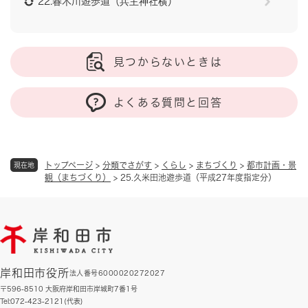
22.春木川遊歩道（兵主神社横）
見つからないときは
よくある質問と回答
トップページ
>
分類でさがす
>
くらし
>
まちづくり
>
都市計画・景
現在地
観（まちづくり）
>
25.久米田池遊歩道（平成27年度指定分）
岸和田市役所
法人番号6000020272027
〒596-8510 大阪府岸和田市岸城町7番1号
Tel:072-423-2121(代表)