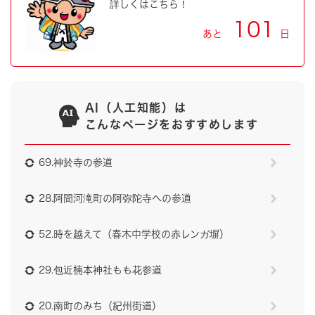
詳しくはこちら！
101
あと
日
AI（人工知能）は
こんなページをおすすめします
69.神於寺の参道
28.阿間河滝町の阿弥陀寺への参道
52.時を越えて（春木中学校の赤レンガ塀）
29.包近楠本神社もも花参道
20.南町のみち（紀州街道）