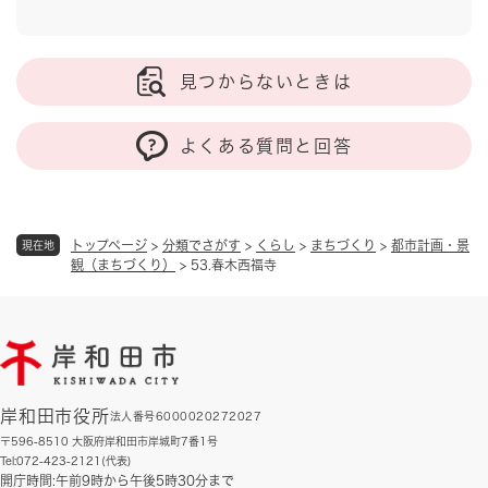
見つからないときは
よくある質問と回答
トップページ
>
分類でさがす
>
くらし
>
まちづくり
>
都市計画・景
現在地
観（まちづくり）
>
53.春木西福寺
岸和田市役所
法人番号6000020272027
〒596-8510 大阪府岸和田市岸城町7番1号
Tel:072-423-2121(代表)
開庁時間:午前9時から午後5時30分まで