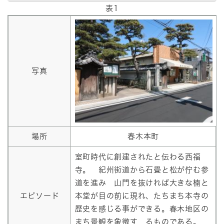
表1
写真
場所
春木本町
室町時代に創建されたと伝わる西福
寺。 紀州街道から石畳と松が佇む参
道を進み 山門を抜ければ大きな楠と
エピソード
本堂が目の前に現れ、たちまち本寺の
歴史を感じる事ができる。春木地区の
まち景観を象徴す るものである。