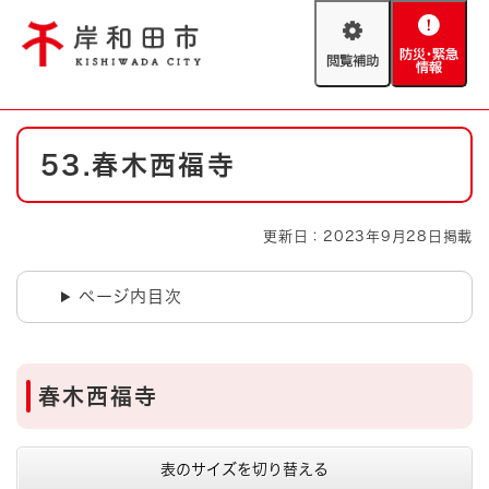
ペ
メニューを飛ばして本文へ
ー
閲
防
ジ
覧
災
の
補
・
先
助
緊
頭
Foreign language
本
急
で
防災・緊急情報
救急・消防
53.春木西福寺
文
情
す
報
。
やさしい日本語
ハザードマップ
AED設置箇所
更新日：2023年9月28日掲載
文字サイズ
拡大
標準
とじる
ページ内目次
背景色変更
白
黒
青
とじる
春木西福寺
表のサイズを切り替える