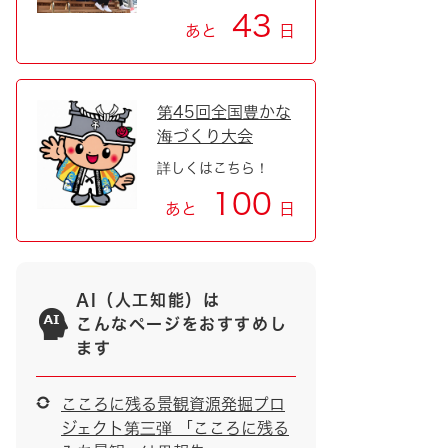
43
あと
日
第45回全国豊かな
海づくり大会
詳しくはこちら！
100
あと
日
AI（人工知能）は
こんなページをおすすめし
ます
こころに残る景観資源発掘プロ
ジェクト第三弾 「こころに残る