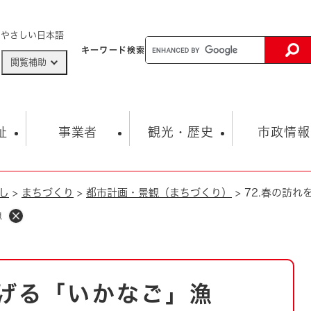
メニューを飛ばして本文へ
やさしい日本語
キーワード
検索
閲覧補助
ザードマップ
AED設置箇所
祉
事業者
観光・歴史
市政情報
し
>
まちづくり
>
都市計画・景観（まちづくり）
>
72.春の訪
健康・生活
子育て
市の概要
入札・契約情報
観光スポット
生涯学習・スポーツ
オープンデータ
総合計画
まちづくり・協働
漁
行財政
産業振興
動画情報
人権・平和
税金
とじる
とじる
市政
環境
職員採用情報
福祉・介護
とじる
告げる「いかなご」漁
市役所・施設の案内