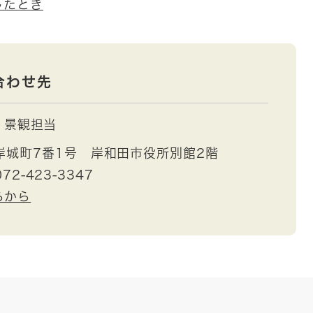
したとき
合わせ先
景観担当
岸城町7番1号 岸和田市役所別館2階
72-423-3347
らから