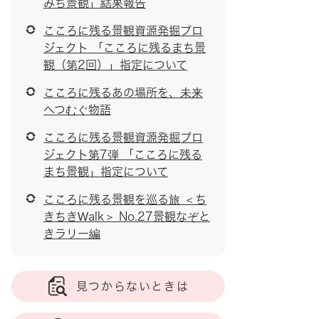
みち景観」結果報告
こころに残る景観資源発掘プロ
ジェクト 「こころに残るまち景
観（第2回）」指定について
こころに残るあの場所を、未来
へつむぐ物語
こころに残る景観資源発掘プロ
ジェクト第7弾 「こころに残る
まち景観」指定について
こころに残る景観を巡る旅 ＜ち
きちきWalk＞ No.27景観なぞと
きラリー編
見つからないときは