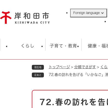
ペ
ー
Foreign language
ジ
の
先
頭
で
防災・緊急情報
救急・消防
ハ
す
くらし
子育て・教育
健康・福
。
トップページ
>
分類でさがす
>
くら
現在地
相談
学校
住民票・戸籍
観光
福祉・
72.春の訪れを告げる「いかなご」
足あと
税金
保険・年金
歴史
ごみ・衛生・動物
救急・消防
本
72.春の訪れを
防災・防犯
文
上水道・下水道