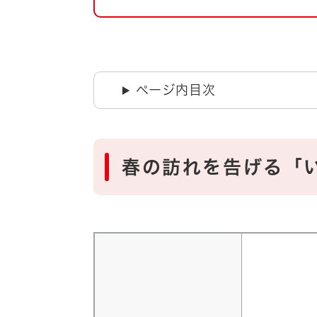
自然・環境・公園
住宅
引っ越し
おくやみ
男女共同参画
地域コミュニティ
ページ内目次
ティア・協働
道路・河川・交通
まちづくり
文化
国際交流
春の訪れを告げる「
とじる