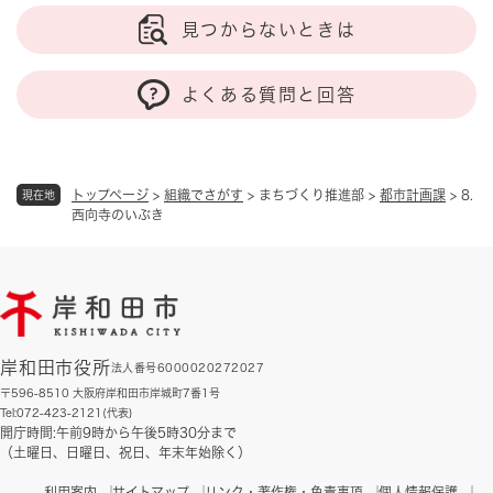
見つからないときは
よくある質問と回答
トップページ
>
組織でさがす
>
まちづくり推進部
>
都市計画課
>
8.
現在地
西向寺のいぶき
岸和田市役所
法人番号6000020272027
〒596-8510 大阪府岸和田市岸城町7番1号
Tel:072-423-2121(代表)
開庁時間:午前9時から午後5時30分まで
（土曜日、日曜日、祝日、年末年始除く）
利用案内
サイトマップ
リンク・著作権・免責事項
個人情報保護