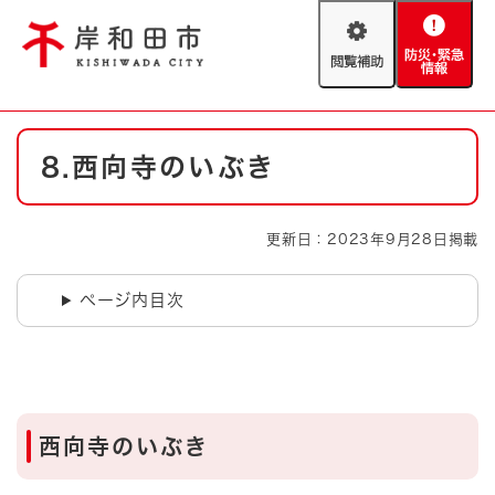
ペ
メニューを飛ばして本文へ
ー
閲
防
ジ
覧
災
の
補
・
先
助
緊
頭
Foreign language
本
急
で
防災・緊急情報
救急・消防
8.西向寺のいぶき
文
情
す
報
。
やさしい日本語
ハザードマップ
AED設置箇所
更新日：2023年9月28日掲載
文字サイズ
拡大
標準
とじる
ページ内目次
背景色変更
白
黒
青
とじる
西向寺のいぶき