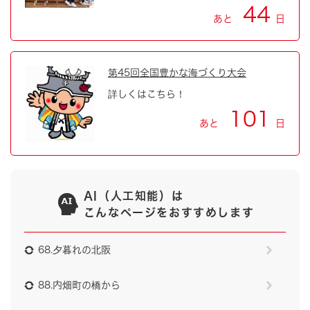
44
あと
日
第45回全国豊かな海づくり大会
詳しくはこちら！
101
あと
日
AI（人工知能）は
こんなページをおすすめします
68.夕暮れの北阪
88.内畑町の橋から