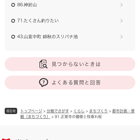
86.神於山
71.たくさん釣りたい
43.山直中町 錦秋のスリバチ池
見つからないときは
よくある質問と回答
トップページ
>
分類でさがす
>
くらし
>
まちづくり
>
都市計画・景
現在地
観（まちづくり）
>
91.正覚寺の鐘楼と枝垂れ桜