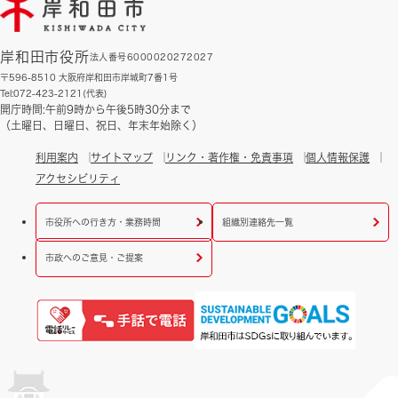
岸和田市役所
法人番号6000020272027
〒596-8510 大阪府岸和田市岸城町7番1号
Tel:072-423-2121(代表)
開庁時間:午前9時から午後5時30分まで
（土曜日、日曜日、祝日、年末年始除く）
利用案内
サイトマップ
リンク・著作権・免責事項
個人情報保護
アクセシビリティ
市役所への行き方・業務時間
組織別連絡先一覧
市政へのご意見・ご提案