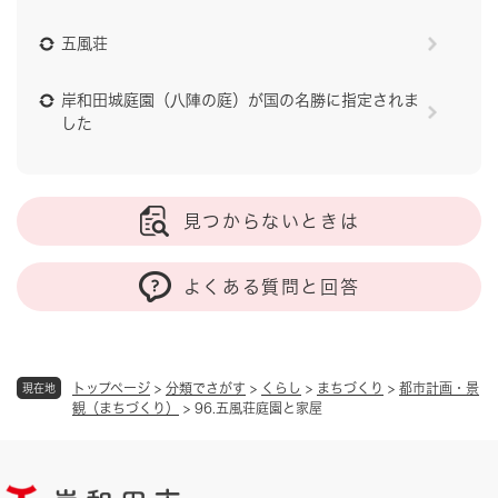
五風荘
岸和田城庭園（八陣の庭）が国の名勝に指定されま
した
見つからないときは
よくある質問と回答
トップページ
>
分類でさがす
>
くらし
>
まちづくり
>
都市計画・景
現在地
観（まちづくり）
>
96.五風荘庭園と家屋