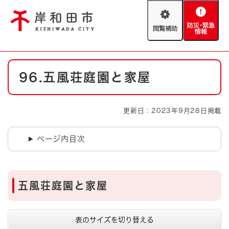
ペ
メニューを飛ばして本文へ
ー
閲
防
ジ
覧
災
の
補
・
先
助
緊
頭
Foreign language
本
急
で
防災・緊急情報
救急・消防
96.五風荘庭園と家屋
文
情
す
報
。
やさしい日本語
ハザードマップ
AED設置箇所
更新日：2023年9月28日掲載
文字サイズ
拡大
標準
とじる
ページ内目次
背景色変更
白
黒
青
とじる
五風荘庭園と家屋
表のサイズを切り替える