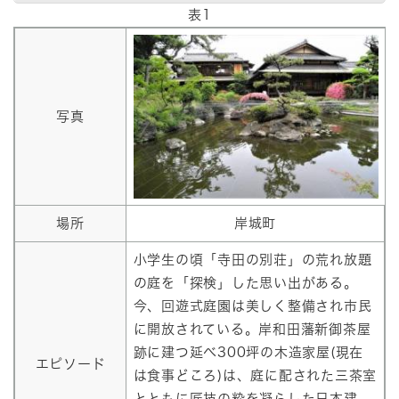
表1
写真
場所
岸城町
小学生の頃「寺田の別荘」の荒れ放題
の庭を「探検」した思い出がある。
今、回遊式庭園は美しく整備され市民
に開放されている。岸和田藩新御茶屋
跡に建つ延べ300坪の木造家屋(現在
エピソード
は食事どころ)は、庭に配された三茶室
とともに匠技の粋を凝らした日本建