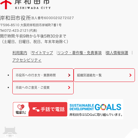
岸和田市役所
法人番号6000020272027
〒596-8510 大阪府岸和田市岸城町7番1号
Tel:072-423-2121(代表)
開庁時間:午前9時から午後5時30分まで
（土曜日、日曜日、祝日、年末年始除く）
利用案内
サイトマップ
リンク・著作権・免責事項
個人情報保護
アクセシビリティ
市役所への行き方・業務時間
組織別連絡先一覧
市政へのご意見・ご提案