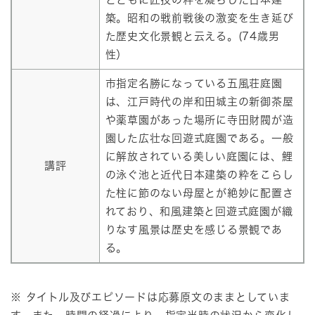
築。昭和の戦前戦後の激変を生き延び
た歴史文化景観と云える。(74歳男
性）
市指定名勝になっている五風荘庭園
は、江戸時代の岸和田城主の新御茶屋
や薬草園があった場所に寺田財閥が造
園した広壮な回遊式庭園である。一般
に解放されている美しい庭園には、鯉
講評
の泳ぐ池と近代日本建築の粋をこらし
た柱に節のない母屋とが絶妙に配置さ
れており、和風建築と回遊式庭園が織
りなす風景は歴史を感じる景観であ
る。
※ タイトル及びエピソードは応募原文のままとしていま