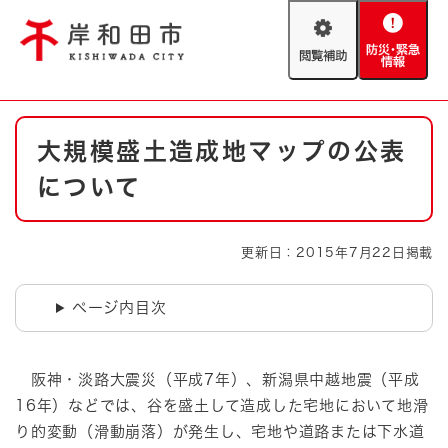
ペ
メニューを飛ばして本文へ
ー
閲
防
ジ
覧
災
の
補
・
先
助
緊
頭
Foreign language
本
急
で
防災・緊急情報
救急・消防
大規模盛土造成地マップの公表
文
情
す
報
。
について
やさしい日本語
ハザードマップ
AED設置箇所
文字サイズ
拡大
標準
更新日：2015年7月22日掲載
とじる
背景色変更
白
黒
青
ページ内目次
とじる
阪神・淡路大震災（平成7年）、新潟県中越地震（平成
16年）などでは、谷を盛土して造成した宅地において地滑
り的変動（滑動崩落）が発生し、宅地や道路または下水道