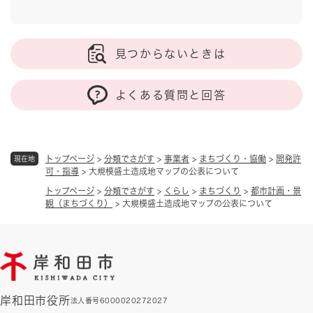
見つからないときは
よくある質問と回答
トップページ
>
分類でさがす
>
事業者
>
まちづくり・協働
>
開発許
現在地
可・指導
>
大規模盛土造成地マップの公表について
トップページ
>
分類でさがす
>
くらし
>
まちづくり
>
都市計画・景
観（まちづくり）
>
大規模盛土造成地マップの公表について
岸和田市役所
法人番号6000020272027