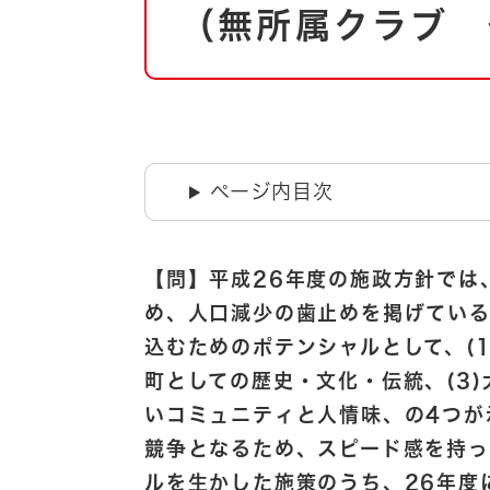
自然・環境・公園
（無所属クラブ 
住宅
引っ越し
おくやみ
男女共同参画
地域コミュニティ
ティア・協働
道路・河川・交通
ページ内目次
まちづくり
文化
国際交流
【問】平成26年度の施政方針では
め、人口減少の歯止めを掲げてい
とじる
込むためのポテンシャルとして、(1
町としての歴史・文化・伝統、(3)
いコミュニティと人情味、の4つが
競争となるため、スピード感を持
ルを生かした施策のうち、26年度