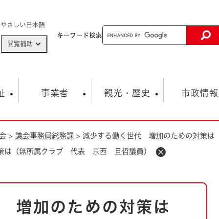
メニューを飛ばして本文へ
やさしい日本語
キーワード
検索
閲覧補助
ザードマップ
AED設置箇所
祉
事業者
観光・歴史
市政情報
会
>
議会事務局総務課
>
減少する働く世代 増加のための対策は
健康・生活
子育て
市の概要
入札・契約情報
観光スポット
生涯学習・スポーツ
オープンデータ
総合計画
まちづくり・協働
策は（無所属クラブ 代表 京西 且哲議員）
行財政
産業振興
動画情報
人権・平和
税金
とじる
とじる
市政
環境
職員採用情報
福祉・介護
とじる
 増加のための対策は
市役所・施設の案内