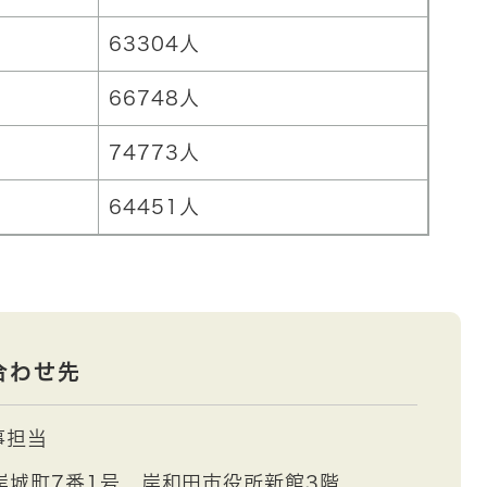
63304人
66748人
74773人
64451人
合わせ先
事担当
岸城町7番1号 岸和田市役所新館3階