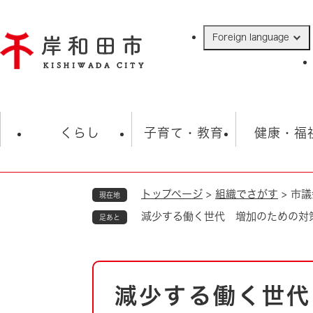
ペ
ー
Foreign language
ジ
の
先
頭
で
防災・緊急情報
救急・消防
ハ
す
くらし
子育て・教育
健康・福
。
トップページ
>
組織でさがす
>
市議
現在地
相談
学校
住民票・戸籍
観光
福祉・
減少する働く世代 増加のための対
足あと
税金
保険・年金
歴史
ごみ・衛生・動物
救急・消防
本
減少する働く世代
防災・防犯
文
上水道・下水道