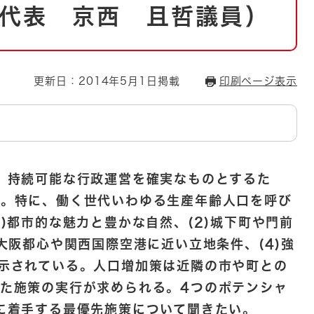
とじる
代表 京西 且哲議員）
とじる
・ボラン
更新日：2014年5月1日掲載
印刷ページ表示
、持続可能な行政運営を確実なものとするた
る。
特に、働く世代いわゆる生産年齢人口を呼び
)都市的な魅力と豊かな自然、(2)城下町や門前
大阪都心や関西国際空港に近い立地条件、(4)強
示されている。
人口増加策は近隣の市や町との
った施策の実行が求められる。
4つのポテンシャ
に着手する最優先施策について聞きたい。