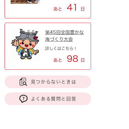
41
あと
日
第45回全国豊かな
海づくり大会
詳しくはこちら！
98
あと
日
見つからないときは
よくある質問と回答