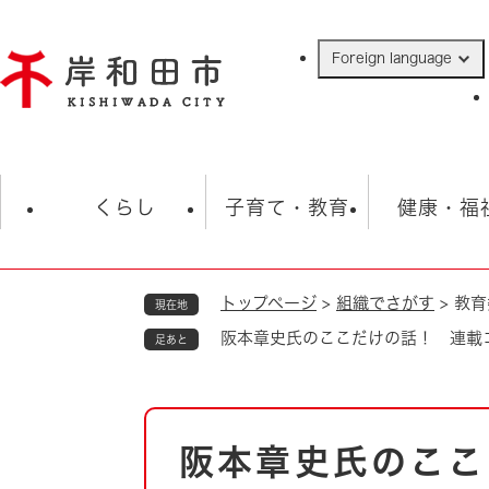
ペ
ー
Foreign language
ジ
の
先
頭
で
防災・緊急情報
救急・消防
ハ
す
くらし
子育て・教育
健康・福
。
トップページ
>
組織でさがす
>
教育
現在地
相談
学校
住民票・戸籍
観光
福祉・
阪本章史氏のここだけの話！ 連載
足あと
税金
保険・年金
歴史
ごみ・衛生・動物
救急・消防
本
阪本章史氏のここ
防災・防犯
文
上水道・下水道