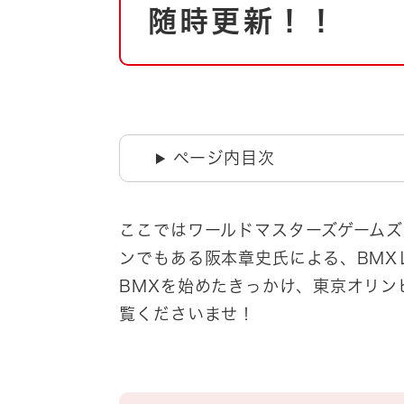
自然・環境・公園
随時更新！！
住宅
引っ越し
おくやみ
男女共同参画
地域コミュニティ
ティア・協働
道路・河川・交通
ページ内目次
まちづくり
文化
国際交流
ここではワールドマスターズゲームズ
ンでもある阪本章史氏による、BMX
とじる
BMXを始めたきっかけ、東京オリン
覧くださいませ！