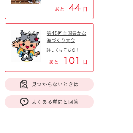
44
あと
日
第45回全国豊かな
海づくり大会
詳しくはこちら！
101
あと
日
見つからないときは
よくある質問と回答