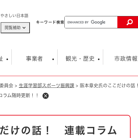
メニューを飛ばして本文へ
やさしい日本語
キーワード
検索
閲覧補助
ザードマップ
AED設置箇所
祉
事業者
観光・歴史
市政情報
委員会
>
生涯学習部スポーツ振興課
>
阪本章史氏のここだけの話
健康・生活
子育て
市の概要
入札・契約情報
観光スポット
生涯学習・スポーツ
オープンデータ
総合計画
まちづくり・協働
コラム随時更新！！
行財政
産業振興
動画情報
人権・平和
税金
とじる
とじる
市政
環境
職員採用情報
福祉・介護
とじる
だけの話！ 連載コラム
市役所・施設の案内