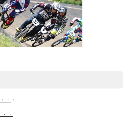
と・・
・
・・・