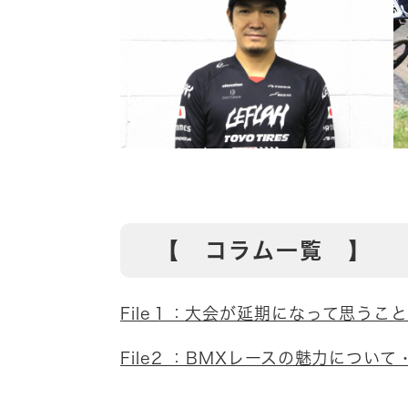
【 コラム一覧 】
File１：大会が延期になって思うこ
File2 ：BMXレースの魅力について