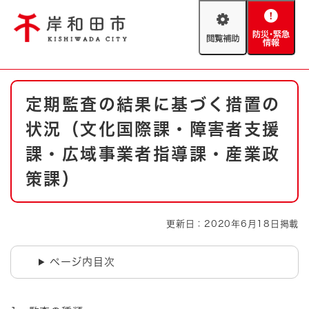
ペ
メニューを飛ばして本文へ
ー
閲
防
ジ
覧
災
の
補
・
先
助
緊
頭
Foreign language
本
急
で
防災・緊急情報
救急・消防
定期監査の結果に基づく措置の
文
情
す
報
。
状況（文化国際課・障害者支援
やさしい日本語
ハザードマップ
AED設置箇所
課・広域事業者指導課・産業政
文字サイズ
拡大
標準
策課）
とじる
背景色変更
白
黒
青
更新日：2020年6月18日掲載
とじる
ページ内目次