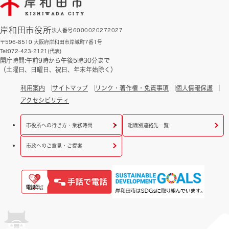
岸和田市役所
法人番号6000020272027
〒596-8510 大阪府岸和田市岸城町7番1号
Tel:072-423-2121(代表)
開庁時間:午前9時から午後5時30分まで
（土曜日、日曜日、祝日、年末年始除く）
利用案内
サイトマップ
リンク・著作権・免責事項
個人情報保護
アクセシビリティ
市役所への行き方・業務時間
組織別連絡先一覧
市政へのご意見・ご提案