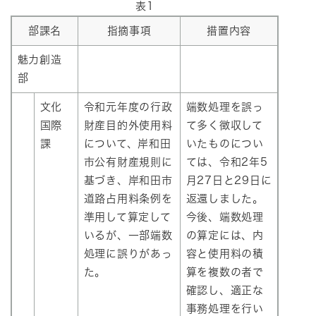
表1
部課名
指摘事項
措置内容
魅力創造
部
文化
令和元年度の行政
端数処理を誤っ
国際
財産目的外使用料
て多く徴収して
課
について、岸和田
いたものについ
市公有財産規則に
ては、令和2年5
基づき、岸和田市
月27日と29日に
道路占用料条例を
返還しました。
準用して算定して
今後、端数処理
いるが、一部端数
の算定には、内
処理に誤りがあっ
容と使用料の積
た。
算を複数の者で
確認し、適正な
事務処理を行い