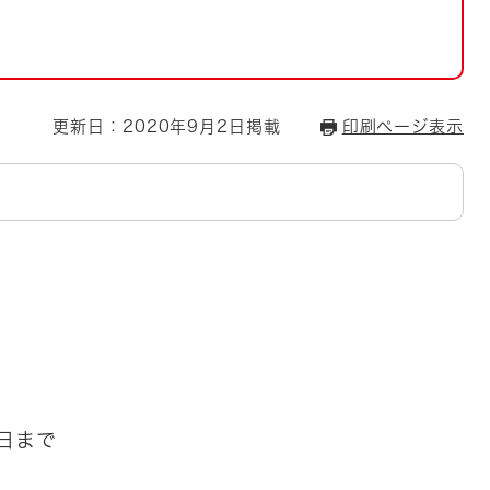
とじる
とじる
・ボラン
更新日：2020年9月2日掲載
印刷ページ表示
0日まで