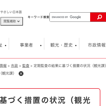
メニューを飛ばして本文へ
やさしい日本語
キーワード
検索
閲覧補助
ザードマップ
AED設置箇所
祉
事業者
観光・歴史
市政情報
情報
>
市政
>
監査
>
定期監査の結果に基づく措置の状況（観光課
健康・生活
子育て
市の概要
入札・契約情報
観光スポット
生涯学習・スポーツ
オープンデータ
総合計画
まちづくり・協働
（観光課）
行財政
産業振興
動画情報
人権・平和
税金
とじる
とじる
市政
環境
職員採用情報
福祉・介護
とじる
基づく措置の状況（観光
市役所・施設の案内