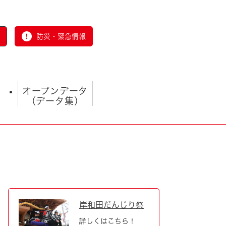
防災・緊急情報
オープンデータ
（データ集）
）
とじる
岸和田だんじり祭
詳しくはこちら！