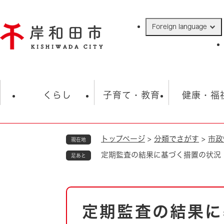
ペ
ー
Foreign language
ジ
の
先
頭
で
防災・緊急情報
救急・消防
ハ
す
くらし
子育て・教育
健康・福
。
トップページ
>
分類でさがす
>
市政
現在地
相談
学校
住民票・戸籍
観光
福祉・
定期監査の結果に基づく措置の状況
足あと
税金
保険・年金
歴史
ごみ・衛生・動物
救急・消防
本
定期監査の結果に
防災・防犯
文
上水道・下水道