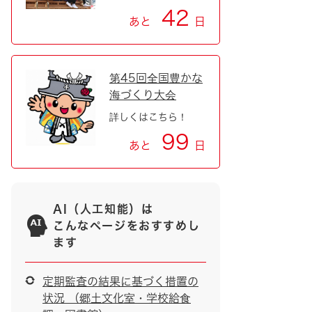
42
あと
日
第45回全国豊かな
海づくり大会
詳しくはこちら！
99
あと
日
AI（人工知能）は
こんなページをおすすめし
ます
定期監査の結果に基づく措置の
状況 （郷土文化室・学校給食