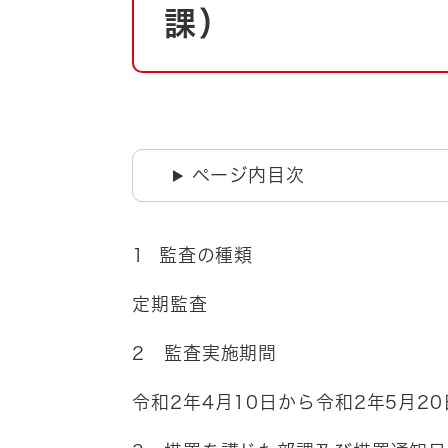
自然・環境・公園
課）
住宅
引っ越し
おくやみ
男女共同参画
地域コミュニティ
ティア・協働
道路・河川・交通
ページ内目次
まちづくり
文化
国際交流
1 監査の種類
とじる
定期監査
2 監査実施期間
令和2年4月10日から令和2年5月2