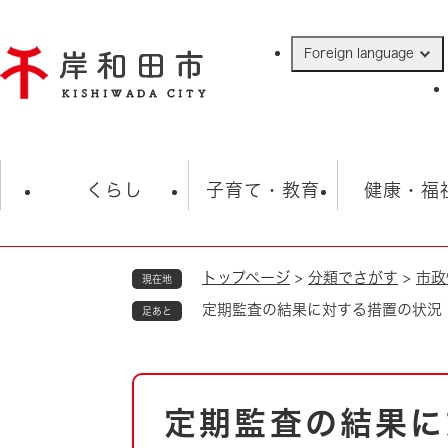
ペ
ー
Foreign language
ジ
の
先
頭
で
防災・緊急情報
救急・消防
ハ
す
くらし
子育て・教育
健康・福
。
トップページ
>
分類でさがす
>
市政
現在地
相談
学校
住民票・戸籍
観光
福祉・
定期監査の結果に対する措置の状況
足あと
税金
保険・年金
歴史
ごみ・衛生・動物
救急・消防
本
定期監査の結果に
防災・防犯
文
上水道・下水道