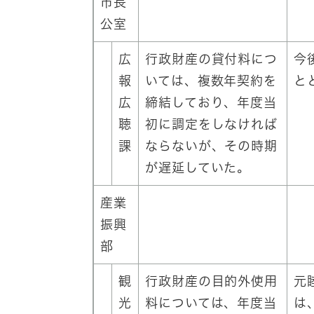
市長
公室
広
行政財産の貸付料につ
今
報
いては、複数年契約を
と
広
締結しており、年度当
聴
初に調定をしなければ
課
ならないが、その時期
が遅延していた。
産業
振興
部
観
行政財産の目的外使用
元
光
料については、年度当
は