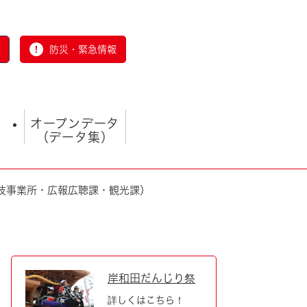
防災・緊急情報
オープンデータ
（データ集）
技事業所・広報広聴課・観光課）
とじる
岸和田だんじり祭
詳しくはこちら！