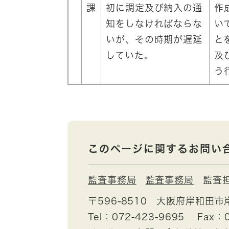
課
初に調定及び納入の通
作
知をしなければならな
い
いが、その時期が遅延
と
していた。
及
う
このページに関するお問い
監査事務局
監査事務局
監査
〒596-8510
大阪府岸和田市
Tel：072-423-9695
Fax：0