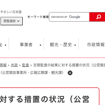
メニューを飛ばして本文へ
やさしい日本語
キーワード
検索
閲覧補助
ザードマップ
AED設置箇所
祉
事業者
観光・歴史
市政情報
情報
>
市政
>
監査
>
定期監査の結果に対する措置の状況（公営競
健康・生活
子育て
市の概要
入札・契約情報
観光スポット
生涯学習・スポーツ
オープンデータ
総合計画
まちづくり・協働
（公営競技事業所・広報広聴課・観光課）
行財政
産業振興
動画情報
人権・平和
税金
とじる
とじる
市政
環境
職員採用情報
福祉・介護
とじる
対する措置の状況（公営
市役所・施設の案内