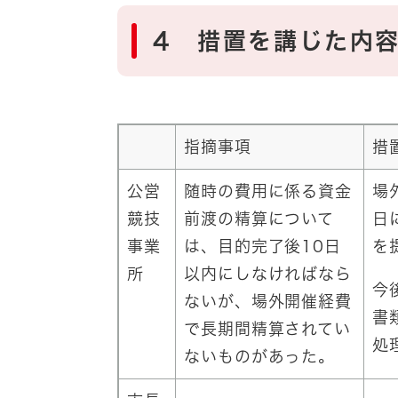
4 措置を講じた内
指摘事項
措
公営
随時の費用に係る資金
場
競技
前渡の精算について
日
事業
は、目的完了後10日
を
所
以内にしなければなら
今
ないが、場外開催経費
書
で長期間精算されてい
処
ないものがあった。