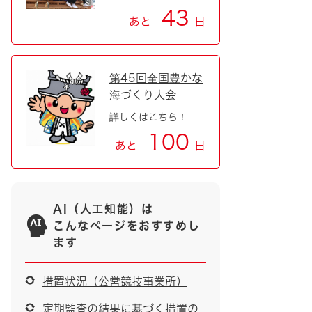
43
あと
日
第45回全国豊かな
海づくり大会
詳しくはこちら！
100
あと
日
AI（人工知能）は
こんなページをおすすめし
ます
措置状況（公営競技事業所）
定期監査の結果に基づく措置の