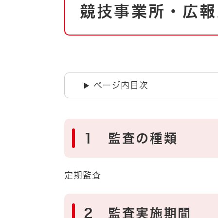
自然・環境・公園
競技事業所・広報
住宅
引っ越し
おくやみ
男女共同参画
地域コミュニティ
ティア・協働
道路・河川・交通
ページ内目次
まちづくり
文化
国際交流
1 監査の種類
とじる
定期監査
2 監査実施期間