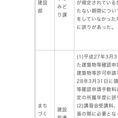
建設
が規定されている
みど
部
たない期間につい
り課
をしていなかった
に誤りがあった。
(1)平成27年3月
た建築物等確認申
建築物等許可申請
28年3月31日に
等確認申請手数料
定の所属年度に誤
まち
(2)講習会受講料
建設
づく
張の際に必要とな
指導