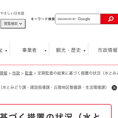
メニューを飛ばして本文へ
やさしい日本語
キーワード
検索
閲覧補助
ザードマップ
AED設置箇所
祉
事業者
観光・歴史
市政情報
情報
>
市政
>
監査
>
定期監査の結果に基づく措置の状況（水とみ
健康・生活
子育て
市の概要
入札・契約情報
観光スポット
生涯学習・スポーツ
オープンデータ
総合計画
まちづくり・協働
行財政
産業振興
動画情報
人権・平和
税金
（水とみどり課・建設指導課・丘陵地区整備課・生活環境課）
とじる
とじる
市政
環境
職員採用情報
福祉・介護
とじる
市役所・施設の案内
基づく措置の状況（水と