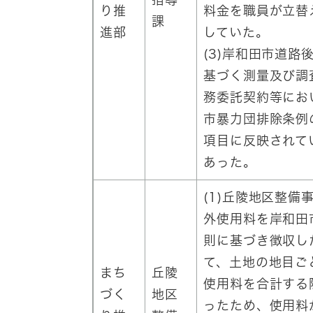
り推
料金を職員が立替
課
進部
していた。
(3)岸和田市道路
基づく測量及び調
務委託契約等にお
市暴力団排除条例
項目に反映されて
あった。
(1)丘陵地区整備
外使用料を岸和田
則に基づき徴収し
て、土地の地目ご
まち
丘陵
使用料を合計する
づく
地区
ったため、使用料