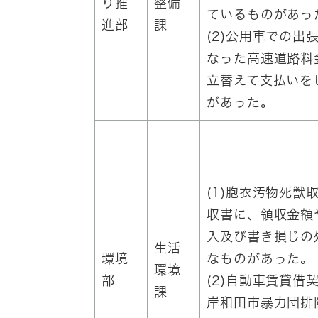
り推
整備
ているものがあっ
進部
課
(2)公用車での出
なった高速道路料
立替えて支払いを
があった。
(1)胞衣汚物死獣
収書に、領収金額
入及び書き損じの
生活
環境
なものがあった。
環境
部
(2)自動車賃貸借
課
岸和田市暴力団排