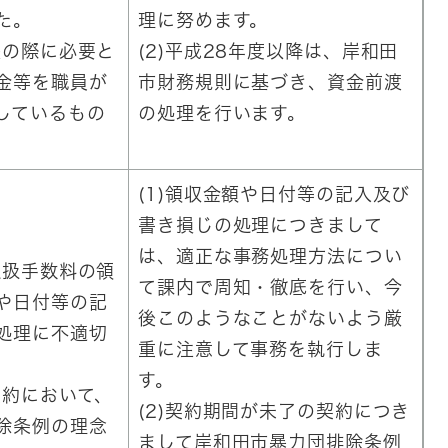
た。
理に努めます。
張の際に必要と
(2)平成28年度以降は、岸和田
金等を職員が
市財務規則に基づき、資金前渡
しているもの
の処理を行います。
(1)領収金額や日付等の記入及び
書き損じの処理につきまして
は、適正な事務処理方法につい
取扱手数料の領
て課内で周知・徹底を行い、今
や日付等の記
後このようなことがないよう厳
処理に不適切
重に注意して事務を執行しま
す。
契約において、
(2)契約期間が未了の契約につき
除条例の理念
まして岸和田市暴力団排除条例