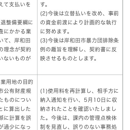
えて支払いを
す。
(2)今後は立替払いを改め、事前
後退整備要綱に
の資金前渡により計画的な執行
査にかかる業
に努めます。
いて、岸和田
(3)今後は岸和田市暴力団排除条
の理念が契約
例の趣旨を理解し、契約書に反
いないものが
映させるものとします。
事業用地の目的
市公有財産規
(1)使用料を再計算し、相手方に
たものについ
納入通知を行い、5月10日に収
とに算出した
納されたことを確認いたしまし
際に計算を誤
た。今後は、課内の管理点検体
が過少になっ
制を見直し、誤りのない事務処