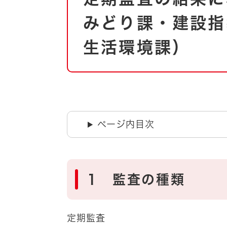
自然・環境・公園
住宅
みどり課・建設指
引っ越し
おくやみ
生活環境課）
男女共同参画
地域コミュニティ
ティア・協働
道路・河川・交通
まちづくり
文化
国際交流
ページ内目次
とじる
1 監査の種類
定期監査