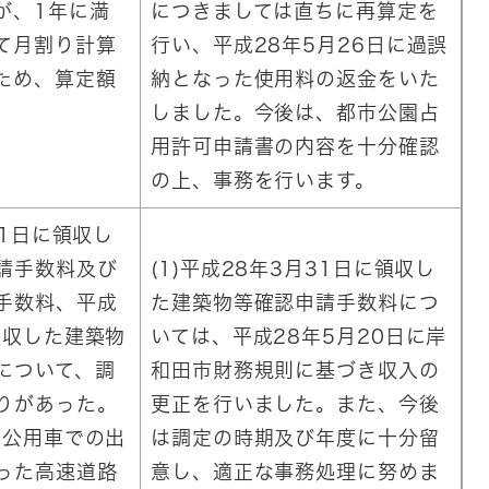
が、1年に満
につきましては直ちに再算定を
て月割り計算
行い、平成28年5月26日に過誤
ため、算定額
納となった使用料の返金をいた
しました。今後は、都市公園占
用許可申請書の内容を十分確認
の上、事務を行います。
31日に領収し
請手数料及び
(1)平成28年3月31日に領収し
手数料、平成
た建築物等確認申請手数料につ
領収した建築物
いては、平成28年5月20日に岸
について、調
和田市財務規則に基づき収入の
りがあった。
更正を行いました。また、今後
、公用車での出
は調定の時期及び年度に十分留
った高速道路
意し、適正な事務処理に努めま