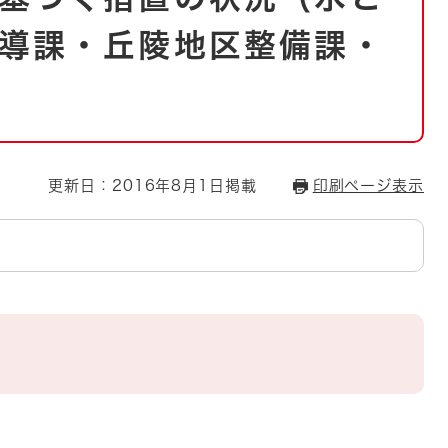
とじる
導課・丘陵地区整備課・
とじる
・ボラン
更新日：2016年8月1日掲載
印刷ページ表示