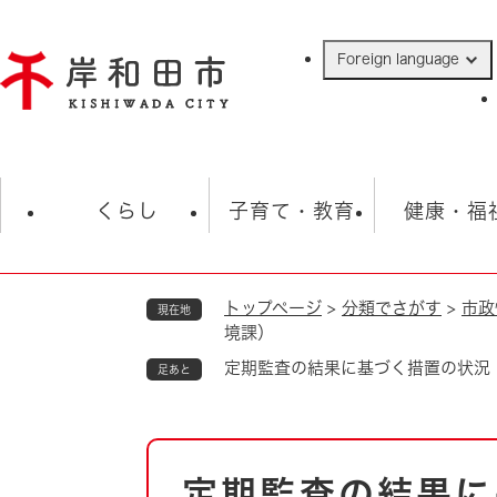
ペ
ー
Foreign language
ジ
の
先
頭
で
防災・緊急情報
救急・消防
ハ
す
くらし
子育て・教育
健康・福
。
トップページ
>
分類でさがす
>
市政
現在地
相談
学校
住民票・戸籍
観光
福祉・
境課）
税金
保険・年金
歴史
定期監査の結果に基づく措置の状況
足あと
ごみ・衛生・動物
救急・消防
本
防災・防犯
上水道・下水道
定期監査の結果に
文