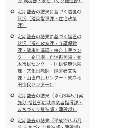
分 環境部・まちづくり推進部）
定期監査の結果に基づく措置の
状況（建設指導課・住宅政策
課）
定期監査の結果に基づく措置の
状況（福祉政策課・介護保険
課・健康推進課・桜台市民セン
ター・企画課・自治振興課・春
木市民センター・国民健康保険
課・文化国際課・障害者支援
課・山直市民センター・東岸和
田市民センター）
定期監査の結果（令和3年5月実
施分 福祉部広域事業者指導課・
まちづくり推進部・建設部）
定期監査の結果（平成29年5月
分 まちづくり推進部・建設部）