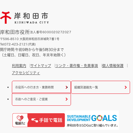
岸和田市役所
法人番号6000020272027
〒596-8510 大阪府岸和田市岸城町7番1号
Tel:072-423-2121(代表)
開庁時間:午前9時から午後5時30分まで
（土曜日、日曜日、祝日、年末年始除く）
利用案内
サイトマップ
リンク・著作権・免責事項
個人情報保護
アクセシビリティ
市役所への行き方・業務時間
組織別連絡先一覧
市政へのご意見・ご提案