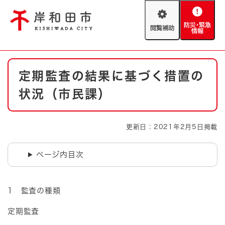
ペ
メニューを飛ばして本文へ
ー
閲
防
ジ
覧
災
の
補
・
先
助
緊
頭
Foreign language
本
急
で
防災・緊急情報
救急・消防
定期監査の結果に基づく措置の
文
情
す
報
。
状況（市民課）
やさしい日本語
ハザードマップ
AED設置箇所
文字サイズ
拡大
標準
更新日：2021年2月5日掲載
とじる
背景色変更
白
黒
青
ページ内目次
とじる
1 監査の種類
定期監査