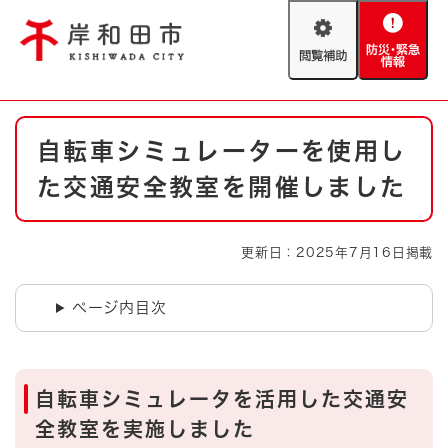
ペ
メニューを飛ばして本文へ
ー
閲
防
ジ
覧
災
の
補
・
先
助
緊
頭
Foreign language
本
急
で
防災・緊急情報
救急・消防
自転車シミュレーターを使用し
文
情
す
報
。
た交通安全教室を開催しました
やさしい日本語
ハザードマップ
AED設置箇所
文字サイズ
拡大
標準
更新日：2025年7月16日掲載
とじる
背景色変更
白
黒
青
ページ内目次
とじる
自転車シミュレータを活用した交通安
全教室を実施しました