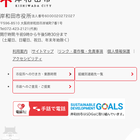
岸和田市役所
法人番号6000020272027
〒596-8510 大阪府岸和田市岸城町7番1号
Tel:072-423-2121(代表)
開庁時間:午前9時から午後5時30分まで
（土曜日、日曜日、祝日、年末年始除く）
利用案内
サイトマップ
リンク・著作権・免責事項
個人情報保護
アクセシビリティ
市役所への行き方・業務時間
組織別連絡先一覧
市政へのご意見・ご提案