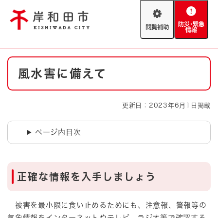
ペ
メニューを飛ばして本文へ
ー
閲
防
ジ
覧
災
の
補
・
先
助
緊
頭
Foreign language
本
急
で
防災・緊急情報
救急・消防
風水害に備えて
文
情
す
報
。
やさしい日本語
ハザードマップ
AED設置箇所
更新日：2023年6月1日掲載
文字サイズ
拡大
標準
とじる
ページ内目次
背景色変更
白
黒
青
とじる
正確な情報を入手しましょう
被害を最小限に食い止めるためにも、注意報、警報等の
気象情報をインターネットやテレビ、ラジオ等で確認する