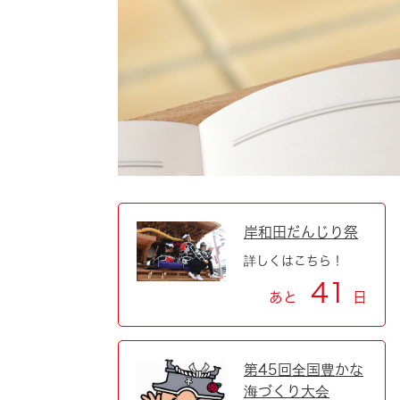
自然・環境・公園
住宅
引っ越し
おくやみ
男女共同参画
地域コミュニティ
ティア・協働
道路・河川・交通
まちづくり
文化
国際交流
岸和田だんじり祭
詳しくはこちら！
とじる
41
あと
日
第45回全国豊かな
海づくり大会