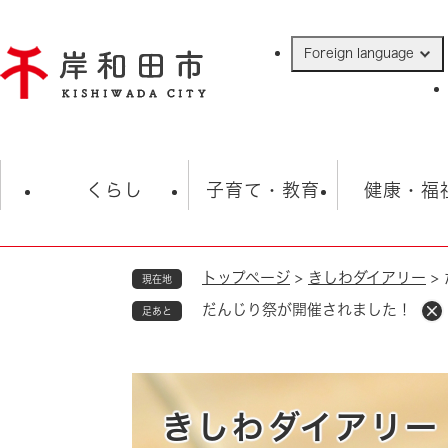
ペ
ー
Foreign language
ジ
の
先
頭
で
防災・緊急情報
救急・消防
ハ
す
くらし
子育て・教育
健康・福
。
トップページ
>
きしわダイアリー
>
現在地
相談
学校
住民票・戸籍
観光
福祉・
だんじり祭が開催されました！
足あと
税金
保険・年金
歴史
ごみ・衛生・動物
救急・消防
防災・防犯
上水道・下水道
きしわダイアリー