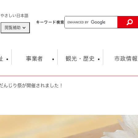
メニューを飛ばして本文へ
やさしい日本語
キーワード
検索
閲覧補助
ザードマップ
AED設置箇所
祉
事業者
観光・歴史
市政情報
だんじり祭が開催されました！
健康・生活
子育て
市の概要
入札・契約情報
観光スポット
生涯学習・スポーツ
オープンデータ
総合計画
まちづくり・協働
行財政
産業振興
動画情報
人権・平和
税金
とじる
とじる
市政
環境
職員採用情報
福祉・介護
とじる
市役所・施設の案内