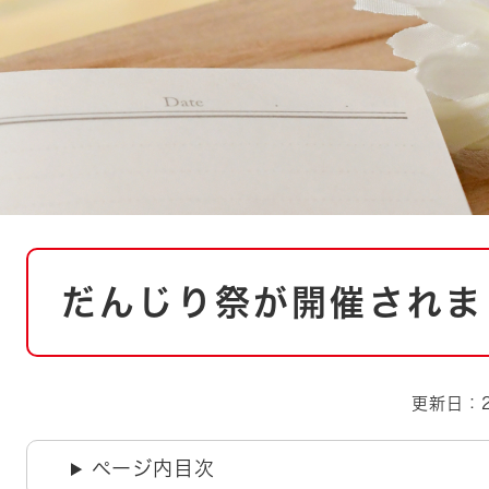
とじる
とじる
・ボラン
本
だんじり祭が開催されま
文
更新日：2
ページ内目次