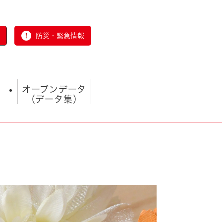
防災・緊急情報
オープンデータ
（データ集）
とじる