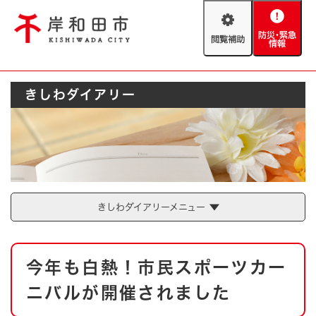
ペ
メニューを飛ばして本文へ
ー
閲
防
ジ
覧
災
の
補
・
先
助
緊
頭
Foreign language
きしわダイアリー
急
で
防災・緊急情報
救急・消防
情
す
報
。
やさしい日本語
ハザードマップ
AED設置箇所
文字サイズ
拡大
標準
とじる
背景色変更
白
黒
青
きしわダイアリーメニュー
とじる
本
今年も白熱！市民スポーツカー
文
ニバルが開催されました