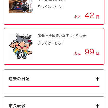
詳しくはこちら！
42
あと
日
第45回全国豊かな海づくり大会
詳しくはこちら！
99
あと
日
過去の日記
市長表敬