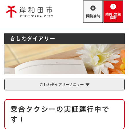
ペ
メニューを飛ばして本文へ
ー
閲
防
ジ
覧
災
の
補
・
先
助
緊
頭
Foreign language
きしわダイアリー
急
で
防災・緊急情報
救急・消防
情
す
報
。
やさしい日本語
ハザードマップ
AED設置箇所
文字サイズ
拡大
標準
とじる
背景色変更
白
黒
青
きしわダイアリーメニュー
とじる
本
乗合タクシーの実証運行中で
文
す！