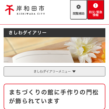
ペ
メニューを飛ばして本文へ
ー
閲
防
ジ
覧
災
の
補
・
先
助
緊
頭
Foreign language
きしわダイアリー
急
で
防災・緊急情報
救急・消防
情
す
報
。
やさしい日本語
ハザードマップ
AED設置箇所
文字サイズ
拡大
標準
とじる
背景色変更
白
黒
青
きしわダイアリーメニュー
とじる
本
まちづくりの館に手作りの門松
文
が飾られています