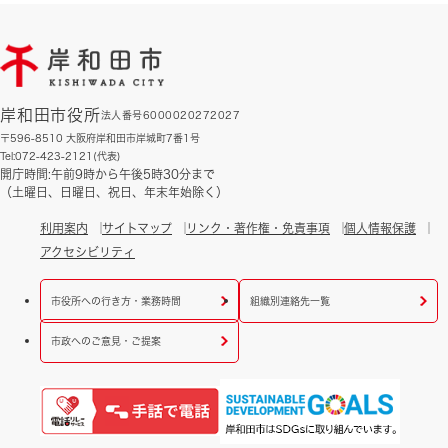
岸和田市役所
法人番号6000020272027
〒596-8510 大阪府岸和田市岸城町7番1号
Tel:072-423-2121(代表)
開庁時間:午前9時から午後5時30分まで
（土曜日、日曜日、祝日、年末年始除く）
利用案内
サイトマップ
リンク・著作権・免責事項
個人情報保護
アクセシビリティ
市役所への行き方・業務時間
組織別連絡先一覧
市政へのご意見・ご提案