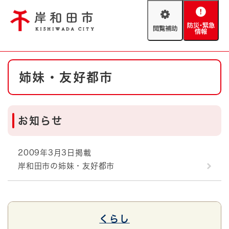
ペ
メニューを飛ばして本文へ
ー
閲
防
ジ
覧
災
の
補
・
先
助
緊
頭
Foreign language
本
急
で
防災・緊急情報
救急・消防
姉妹・友好都市
文
情
す
報
。
やさしい日本語
ハザードマップ
AED設置箇所
お知らせ
文字サイズ
拡大
標準
とじる
背景色変更
白
黒
青
2009年3月3日掲載
岸和田市の姉妹・友好都市
とじる
くらし