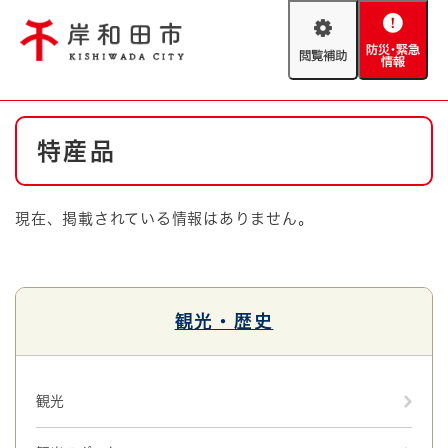
ペ
メニューを飛ばして本文へ
ー
閲
防
ジ
覧
災
の
補
・
先
助
緊
頭
Foreign language
本
急
で
防災・緊急情報
救急・消防
特産品
文
情
す
報
。
やさしい日本語
ハザードマップ
AED設置箇所
現在、掲載されている情報はありません。
文字サイズ
拡大
標準
とじる
背景色変更
白
黒
青
観光・歴史
とじる
観光