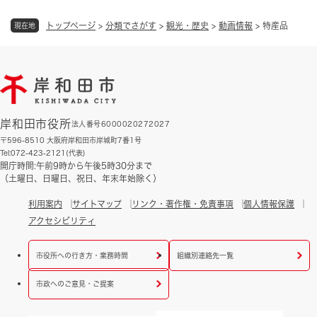
トップページ
>
分類でさがす
>
観光・歴史
>
動画情報
>
特産品
現在地
岸和田市役所
法人番号6000020272027
〒596-8510 大阪府岸和田市岸城町7番1号
Tel:072-423-2121(代表)
開庁時間:午前9時から午後5時30分まで
（土曜日、日曜日、祝日、年末年始除く）
利用案内
サイトマップ
リンク・著作権・免責事項
個人情報保護
アクセシビリティ
市役所への行き方・業務時間
組織別連絡先一覧
市政へのご意見・ご提案