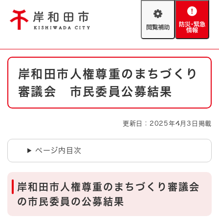
ペ
メニューを飛ばして本文へ
ー
閲
防
ジ
覧
災
の
補
・
先
助
緊
頭
Foreign language
本
急
で
防災・緊急情報
救急・消防
岸和田市人権尊重のまちづくり
文
情
す
報
。
審議会 市民委員公募結果
やさしい日本語
ハザードマップ
AED設置箇所
文字サイズ
拡大
標準
更新日：2025年4月3日掲載
とじる
背景色変更
白
黒
青
ページ内目次
とじる
岸和田市人権尊重のまちづくり審議会
の市民委員の公募結果