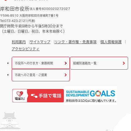
岸和田市役所
法人番号6000020272027
〒596-8510 大阪府岸和田市岸城町7番1号
Tel:072-423-2121(代表)
開庁時間:午前9時から午後5時30分まで
（土曜日、日曜日、祝日、年末年始除く）
利用案内
サイトマップ
リンク・著作権・免責事項
個人情報保護
アクセシビリティ
市役所への行き方・業務時間
組織別連絡先一覧
市政へのご意見・ご提案