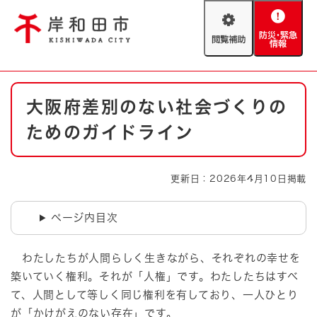
ペ
メニューを飛ばして本文へ
ー
閲
防
ジ
覧
災
の
補
・
先
助
緊
頭
Foreign language
本
急
で
防災・緊急情報
救急・消防
大阪府差別のない社会づくりの
文
情
す
報
。
ためのガイドライン
やさしい日本語
ハザードマップ
AED設置箇所
文字サイズ
拡大
標準
更新日：2026年4月10日掲載
とじる
背景色変更
白
黒
青
ページ内目次
とじる
わたしたちが人間らしく生きながら、それぞれの幸せを
築いていく権利。それが「人権」です。わたしたちはすべ
て、人間として等しく同じ権利を有しており、一人ひとり
が「かけがえのない存在」です。