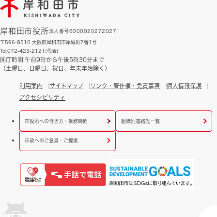
岸和田市役所
法人番号6000020272027
〒596-8510 大阪府岸和田市岸城町7番1号
Tel:072-423-2121(代表)
開庁時間:午前9時から午後5時30分まで
（土曜日、日曜日、祝日、年末年始除く）
利用案内
サイトマップ
リンク・著作権・免責事項
個人情報保護
アクセシビリティ
市役所への行き方・業務時間
組織別連絡先一覧
市政へのご意見・ご提案