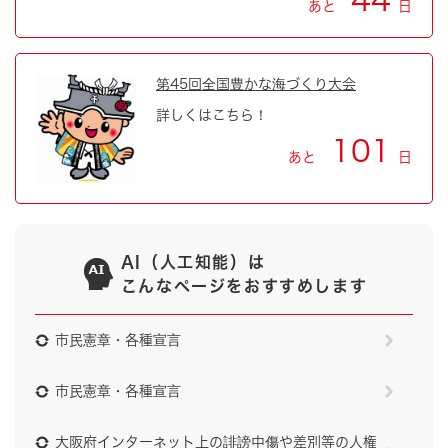
44
あと
日
第45回全国豊かな海づくり大会
詳しくはこちら！
101
あと
日
AI（人工知能）は
こんなページをおすすめします
市民憲章・各種宣言
市民憲章・各種宣言
大阪府インターネット上の誹謗中傷や差別等の人権