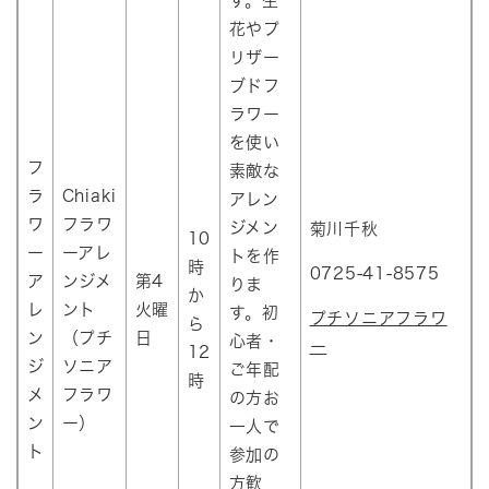
す。生
花やプ
リザー
ブドフ
ラワー
を使い
フ
素敵な
ラ
Chiaki
アレン
ワ
フラワ
ジメン
菊川千秋
10
ー
ーアレ
トを作
時
0725-41-8575
ア
ンジメ
第4
りま
か
レ
ント
火曜
す。初
プチソニアフラワ
ら
ン
（プチ
日
心者・
ー
12
ジ
ソニア
ご年配
時
メ
フラワ
の方お
ン
ー）
一人で
ト
参加の
方歓