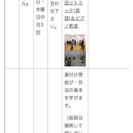
日・
田リトミ
ル』
合わ
木曜
ック(英
せ下
日の
語)＆ピア
さ
月3
ノ教室
い。
回
着付け帯
結び・作
法の基本
を学びま
す。
（組紐は
継続して