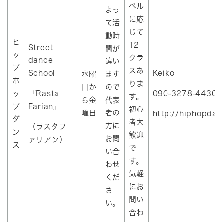
ベル
よっ
に応
て活
じて
動時
ヒ
12
Street
間が
ッ
クラ
dance
違い
プ
スあ
School
Keiko
水曜
ます
ホ
りま
日か
ので
ッ
『Rasta
090-3278-4430
す。
ら金
代表
プ
Farian』
初心
曜日
者の
http://hiphopdan
ダ
者大
方に
（ラスタフ
ン
歓迎
お問
ァリアン）
ス
で
い合
す。
わせ
気軽
くだ
にお
さ
問い
い。
合わ