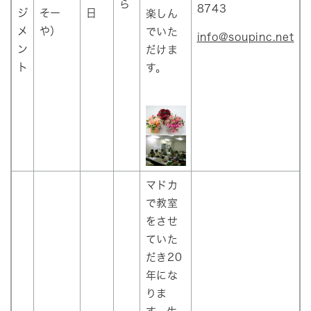
ら
8743
ジ
そー
日
楽しん
メ
や）
でいた
info@soupinc.net
ン
だけま
ト
す。
マドカ
で教室
をさせ
ていた
だき20
年にな
りま