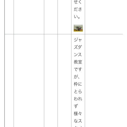
せく
ださ
い。
ジャ
ズダ
ンス
教室
です
が、
枠に
とら
われ
ず
様々
なス