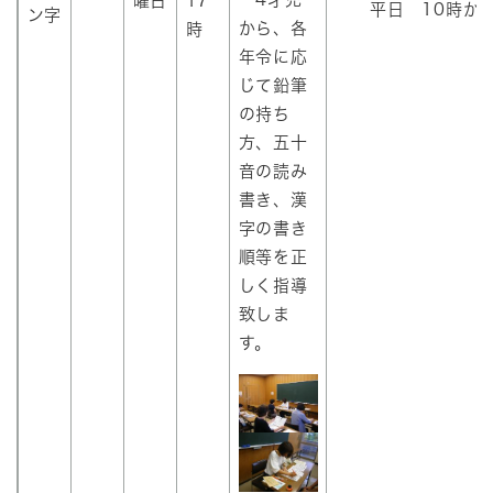
曜日
17
平日 10時から
ン字
から、各
時
年令に応
じて鉛筆
の持ち
方、五十
音の読み
書き、漢
字の書き
順等を正
しく指導
致しま
す。