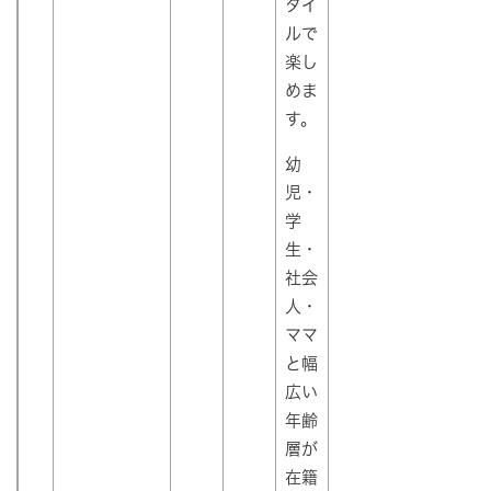
タイ
ルで
楽し
めま
す。
幼
児・
学
生・
社会
人・
ママ
と幅
広い
年齢
層が
在籍