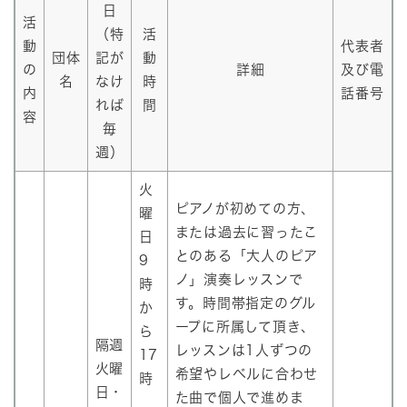
日
活
（特
活
動
代表者
団体
記が
動
の
詳細
及び電
名
なけ
時
内
話番号
れば
間
容
毎
週）
火
ピアノが初めての方、
曜
または過去に習ったこ
日
とのある「大人のピア
9
ノ」演奏レッスンで
時
す。時間帯指定のグル
か
ープに所属して頂き、
ら
隔週
レッスンは1人ずつの
17
火曜
希望やレベルに合わせ
時
日・
た曲で個人で進めま