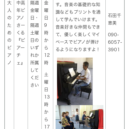
大
中高
隔週
金
す。音楽の基礎的な知
人
年ピ
金曜
曜
識などもプリントを通
石田千
の
アノ
日・
日
して学んでいけます。
恵美
た
さー
隔週
9
音楽好きな仲間もでき
め
くる
土曜
時
て、優しく楽しくマイ
090-
の
『ピ
日の
か
ペースでピアノが弾け
6057-
ピ
アー
いず
ら
るようになりますよ！
3901
ア
チ
れか
12
ノ
ェ』
所属
時
して
土
くだ
曜
さい
日
13
時
か
ら
17