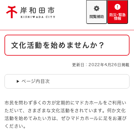
ペ
メニューを飛ばして本文へ
ー
閲
防
ジ
覧
災
の
補
・
先
助
緊
頭
Foreign language
本
急
で
防災・緊急情報
救急・消防
文化活動を始めませんか？
文
情
す
報
。
やさしい日本語
ハザードマップ
AED設置箇所
更新日：2022年4月26日掲載
文字サイズ
拡大
標準
とじる
ページ内目次
背景色変更
白
黒
青
市民を問わず多くの方が定期的にマドカホールをご利用い
とじる
ただいて、さまざまな文化活動をされています。何か文化
活動を始めてみたい方は、ぜひマドカホールに足をお運び
ください。