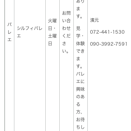
あり
ま
お問
す。
濱元
火曜
い合
バ
シルフィバレ
日・
わせ
見
レ
072-441-1530
エ
土曜
くだ
学・
エ
日
さ
体験
090-3992-7591
い。
でき
ま
す。
バレ
エに
興味
のあ
る
方、
お待
ちし