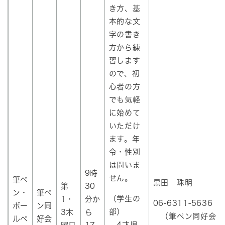
き方、基
本的な文
字の書き
方から練
習します
ので、初
心者の方
でも気軽
に始めて
いただけ
ます。年
令・性別
は問いま
9時
せん。
筆ペ
黒田 珠明
第
30
ン・
筆ペ
（学生の
1・
分か
06-6311-5636
ボー
ン同
部）
3木
ら
（筆ペン同好会
ルペ
好会
4才児