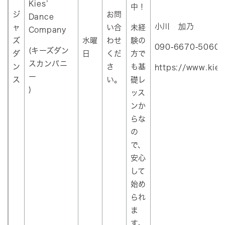
Kies’
中！
ジ
お問
Dance
小川 加乃
ャ
い合
未経
Company
ズ
水曜
わせ
験の
090‐6670‐5060
(キーズダン
ダ
日
くだ
方で
スカンパニ
ン
さ
も基
https://www.kie
ー
ス
い。
礎レ
)
ッス
ンか
らな
の
で、
安心
して
始め
られ
ま
す。