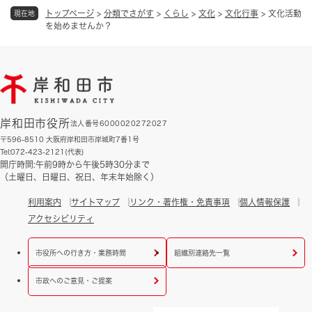
トップページ
>
分類でさがす
>
くらし
>
文化
>
文化行事
>
文化活動
現在地
を始めませんか？
岸和田市役所
法人番号6000020272027
〒596-8510 大阪府岸和田市岸城町7番1号
Tel:072-423-2121(代表)
開庁時間:午前9時から午後5時30分まで
（土曜日、日曜日、祝日、年末年始除く）
利用案内
サイトマップ
リンク・著作権・免責事項
個人情報保護
アクセシビリティ
市役所への行き方・業務時間
組織別連絡先一覧
市政へのご意見・ご提案