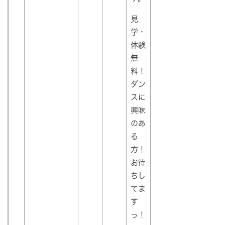
見
学・
体験
無
料！
ダン
スに
興味
のあ
る
方！
お待
ちし
てま
す
っ！