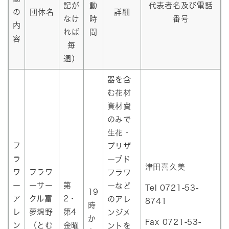
記が
動
代表者名及び電話
の
団体名
詳細
なけ
時
番号
内
れば
間
容
毎
週）
器を含
む花材
資材費
のみで
生花・
フ
プリザ
ラ
ーブド
津田喜久美
ワ
フラワ
フラワ
ー
ーサー
第
ーなど
Tel 0721-53-
19
ア
クル富
2・
のアレ
8741
時
レ
夢想野
第4
ンジメ
か
Fax 0721-53-
ン
（とむ
金曜
ントを