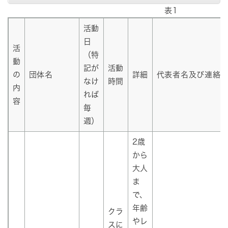
表1
活動
日
活
（特
動
記が
活動
の
団体名
詳細
代表者名及び連絡
なけ
時間
内
れば
容
毎
週）
2歳
から
大人
ま
で、
年齢
クラ
やレ
スに