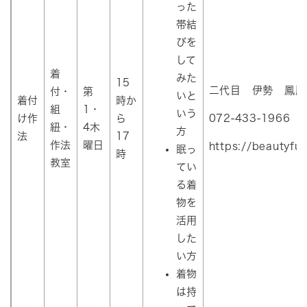
った
帯結
びを
して
着
みた
15
二代目 伊勢 鳳麗
付・
第
いと
着付
時か
組
1・
いう
け作
ら
072-433-1966
紐・
4木
方
法
17
作法
曜日
https://beautyfu
眠っ
時
教室
てい
る着
物を
活用
した
い方
着物
は持