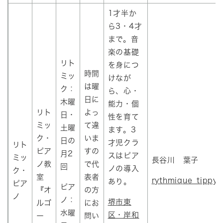
1才半か
ら3・4才
まで。音
楽の基礎
リト
を身につ
時間
ミッ
けなが
は曜
ク：
ら、心・
日に
木曜
能力・個
リト
よっ
日・
性を育て
ミッ
て違
土曜
ます。3
ク・
いま
日の
才児クラ
リト
ピア
すの
月2
スはピア
ミッ
長谷川 葉子
ノ教
で代
回
ノの導入
ク・
室
表者
rythmique_tippy_
あり。
ピア
ピア
『オ
の方
ノ
ノ：
堺市東
ルゴ
にお
水曜
区・岸和
ー
問い