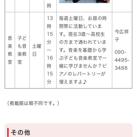
時
13
毎週土曜日、お昼の時
時
間帯に活動していま
今広祥
15
す。現在3歳～高校生
音
子ど
子
分
の方まで通われていま
楽
も音
土曜
～
す。音楽を基礎から学
090-
教
楽教
日
16
ぶ子ども音楽教室で一
4495-
室
室
時
緒に学びませんか？ピ
3488
15
アノのレパートリーが
分
増えますよ♪
（掲載順は順不同です。）
その他